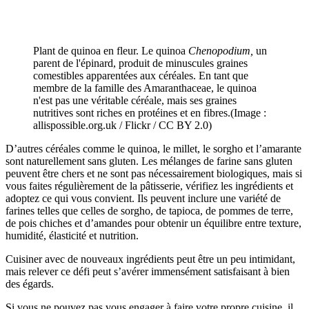
Plant de quinoa en fleur. Le quinoa
Chenopodium,
un
parent de l'épinard, produit de minuscules graines
comestibles apparentées aux céréales. En tant que
membre de la famille des Amaranthaceae, le quinoa
n'est pas une véritable céréale, mais ses graines
nutritives sont riches en protéines et en fibres.(Image :
allispossible.org.uk / Flickr / CC BY 2.0)
D’autres céréales comme le quinoa, le millet, le sorgho et l’amarante
sont naturellement sans gluten. Les mélanges de farine sans gluten
peuvent être chers et ne sont pas nécessairement biologiques, mais si
vous faites régulièrement de la pâtisserie, vérifiez les ingrédients et
adoptez ce qui vous convient. Ils peuvent inclure une variété de
farines telles que celles de sorgho, de tapioca, de pommes de terre,
de pois chiches et d’amandes pour obtenir un équilibre entre texture,
humidité, élasticité et nutrition.
Cuisiner avec de nouveaux ingrédients peut être un peu intimidant,
mais relever ce défi peut s’avérer immensément satisfaisant à bien
des égards.
Si vous ne pouvez pas vous engager à faire votre propre cuisine, il