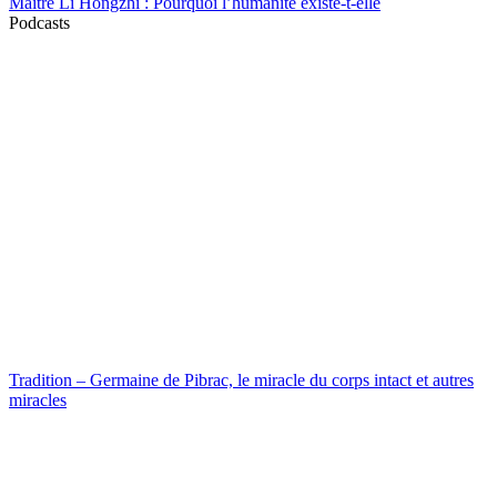
Maître Li Hongzhi : Pourquoi l’humanité existe-t-elle
Podcasts
Tradition – Germaine de Pibrac, le miracle du corps intact et autres
miracles