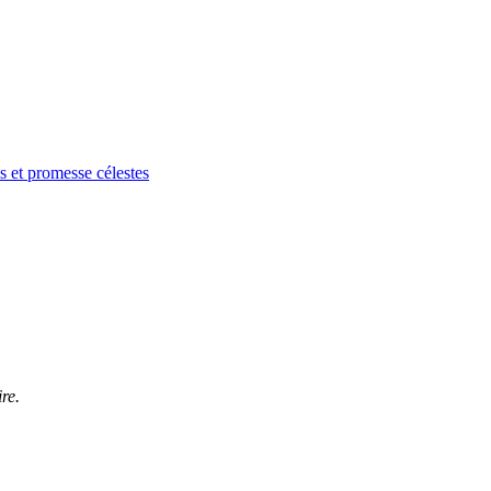
s et promesse célestes
re.