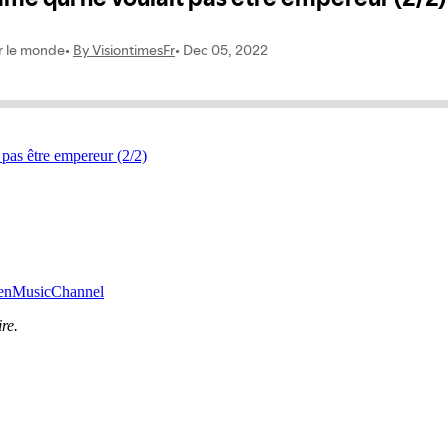
 pas être empereur (2/2)
henMusicChannel
re.