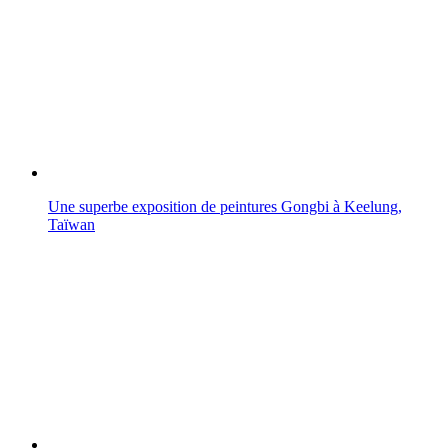
Une superbe exposition de peintures Gongbi à Keelung,
Taïwan