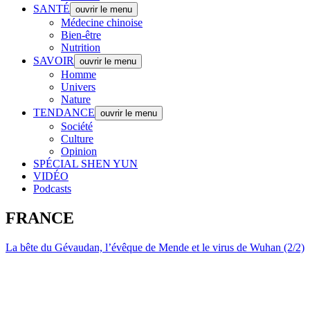
SANTÉ
ouvrir le menu
Médecine chinoise
Bien-être
Nutrition
SAVOIR
ouvrir le menu
Homme
Univers
Nature
TENDANCE
ouvrir le menu
Société
Culture
Opinion
SPÉCIAL SHEN YUN
VIDÉO
Podcasts
FRANCE
La bête du Gévaudan, l’évêque de Mende et le virus de Wuhan (2/2)