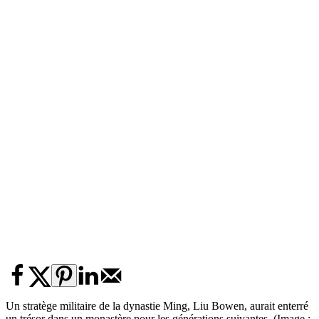
Un stratège militaire de la dynastie Ming, Liu Bowen, aurait enterré
un trésor dans un monastère pour les générations suivantes. (Image :