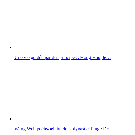
Une vie guidée par des principes : Hong Hao, le…
Wang Wei, poète-peintre de la dynastie Tang : De…