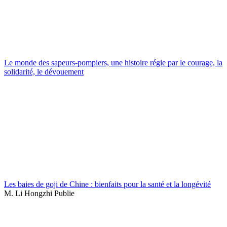
Le monde des sapeurs-pompiers, une histoire régie par le courage, la
solidarité, le dévouement
Les baies de goji de Chine : bienfaits pour la santé et la longévité
M. Li Hongzhi Publie