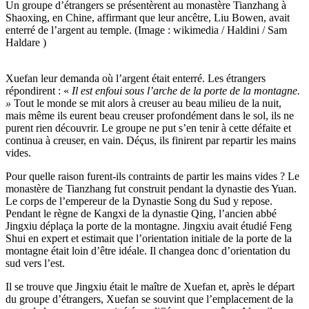
Un groupe d’étrangers se présentèrent au monastère Tianzhang à
Shaoxing, en Chine, affirmant que leur ancêtre, Liu Bowen, avait
enterré de l’argent au temple. (Image : wikimedia / Haldini / Sam
Haldare )
Xuefan leur demanda où l’argent était enterré. Les étrangers
répondirent : «
Il est enfoui sous l’arche de la porte de la montagne.
»
Tout le monde se mit alors à creuser au beau milieu de la nuit,
mais même ils eurent beau creuser profondément dans le sol, ils ne
purent rien découvrir. Le groupe ne put s’en tenir à cette défaite et
continua à creuser, en vain. Déçus, ils finirent par repartir les mains
vides.
Pour quelle raison furent-ils contraints de partir les mains vides ? Le
monastère de Tianzhang fut construit pendant la dynastie des Yuan.
Le corps de l’empereur de la Dynastie Song du Sud y repose.
Pendant le règne de Kangxi de la dynastie Qing, l’ancien abbé
Jingxiu déplaça la porte de la montagne. Jingxiu avait étudié Feng
Shui en expert et estimait que l’orientation initiale de la porte de la
montagne était loin d’être idéale. Il changea donc d’orientation du
sud vers l’est.
Il se trouve que Jingxiu était le maître de Xuefan et, après le départ
du groupe d’étrangers, Xuefan se souvint que l’emplacement de la