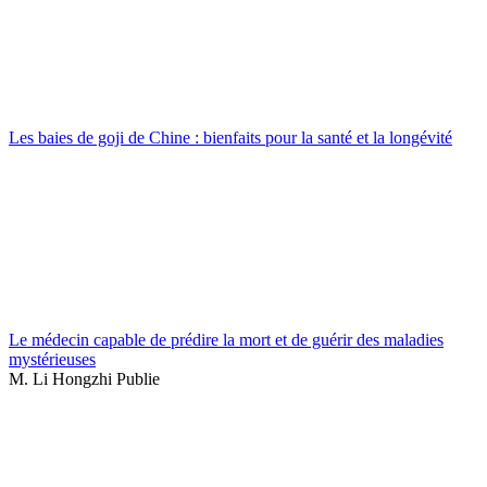
Les baies de goji de Chine : bienfaits pour la santé et la longévité
Le médecin capable de prédire la mort et de guérir des maladies
mystérieuses
M. Li Hongzhi Publie