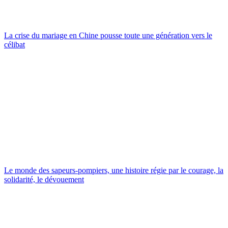
La crise du mariage en Chine pousse toute une génération vers le
célibat
Le monde des sapeurs-pompiers, une histoire régie par le courage, la
solidarité, le dévouement