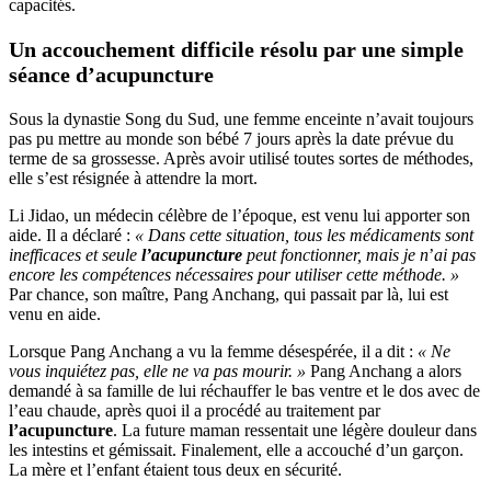
capacités.
Un accouchement difficile résolu par une simple
séance d’acupuncture
Sous la dynastie Song du Sud, une femme enceinte n’avait toujours
pas pu mettre au monde son bébé 7 jours après la date prévue du
terme de sa grossesse. Après avoir utilisé toutes sortes de méthodes,
elle s’est résignée à attendre la mort.
Li Jidao, un médecin célèbre de l’époque, est venu lui apporter son
aide. Il a déclaré :
« Dans cette situation, tous les médicaments sont
inefficaces et seule
l’acupuncture
peut fonctionner, mais je n
’
ai pas
encore les compétences nécessaires pour utiliser cette méthode. »
Par chance, son maître, Pang Anchang, qui passait par là, lui est
venu en aide.
Lorsque Pang Anchang a vu la femme désespérée, il a dit :
« Ne
vous inquiétez pas, elle ne va pas mourir. »
Pang Anchang a alors
demandé à sa famille de lui réchauffer le bas ventre et le dos avec de
l’eau chaude, après quoi il a procédé au traitement par
l’acupuncture
. La future maman ressentait une légère douleur dans
les intestins et gémissait. Finalement, elle a accouché d’un garçon.
La mère et l’enfant étaient tous deux en sécurité.