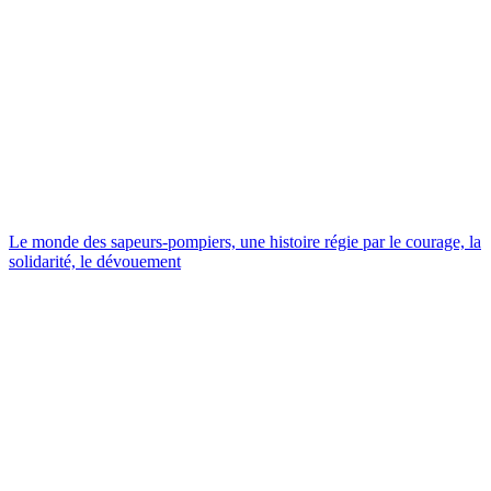
Le monde des sapeurs-pompiers, une histoire régie par le courage, la
solidarité, le dévouement