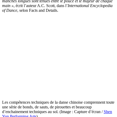
manches longues sont tenues entre le pouce et le majeur de chaque
main »
, écrit l’auteur A.C. Scott, dans l’
International Encyclopedia
of Dance
, selon Facts and Details.
Les compétences techniques de la danse chinoise comprennent toute
une série de bonds, de sauts, de pirouettes et beaucoup
d’enchainement techniques au sol. (Image : Capture d’écran /
Shen
Yun Performing Arts
)