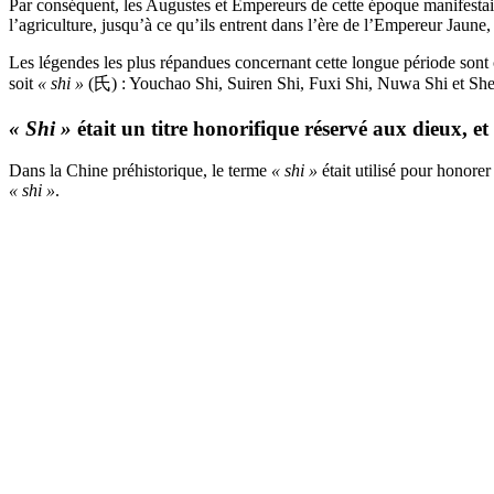
Par conséquent, les Augustes et Empereurs de cette époque manifestaient
l’agriculture, jusqu’à ce qu’ils entrent dans l’ère de l’Empereur Jaun
Les légendes les plus répandues concernant cette longue période sont
soit
« shi »
(氏) : Youchao Shi, Suiren Shi, Fuxi Shi, Nuwa Shi et Sh
« Shi »
était un titre honorifique réservé aux dieux, e
Dans la Chine préhistorique, le terme
« shi »
était utilisé pour honore
« shi »
.