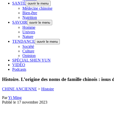
SANTÉ
ouvrir le menu
Médecine chinoise
Bien-être
Nutrition
SAVOIR
ouvrir le menu
Homme
Univers
Nature
TENDANCE
ouvrir le menu
Société
Culture
Opinion
SPÉCIAL SHEN YUN
VIDÉO
Podcasts
Histoire.
L’origine des noms de famille chinois : issus 
CHINE ANCIENNE
>
Histoire
Par
Yi Ming
Publié le 17 novembre 2023