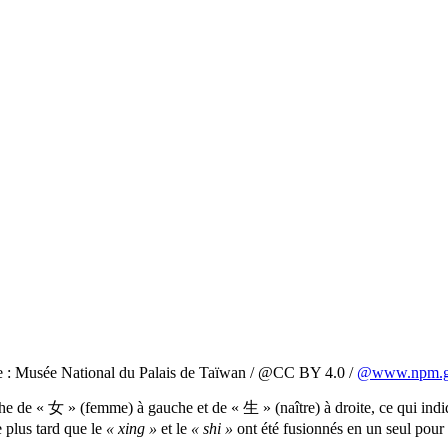
ge : Musée National du Palais de Taïwan / @CC BY 4.0 /
@www.npm.g
 de « 女 » (femme) à gauche et de « 生 » (naître) à droite, ce qui indiq
e plus tard que le
« xing »
et le
« shi »
ont été fusionnés en un seul pour 