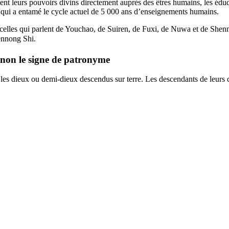
 leurs pouvoirs divins directement auprès des êtres humains, les éduquaie
e, qui a entamé le cycle actuel de 5 000 ans d’enseignements humains.
 celles qui parlent de Youchao, de Suiren, de Fuxi, de Nuwa et de Shen
ennong Shi.
t non le signe de patronyme
r les dieux ou demi-dieux descendus sur terre. Les descendants de leurs c