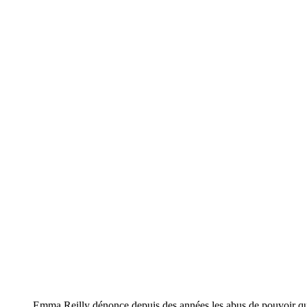
Emma Reilly dénonce depuis des années les abus de pouvoir qui 