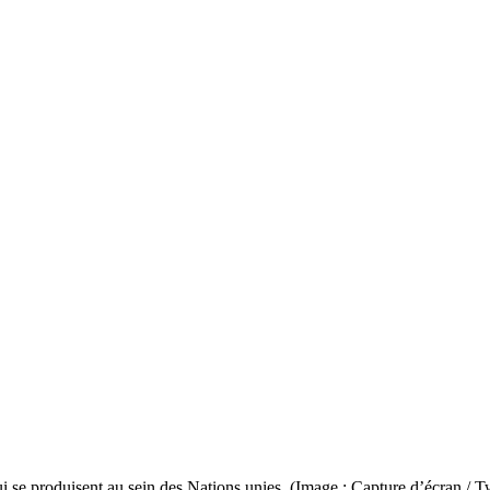
se produisent au sein des Nations unies. (Image : Capture d’écran / Tw