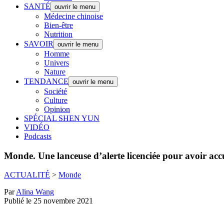
SANTÉ
ouvrir le menu
Médecine chinoise
Bien-être
Nutrition
SAVOIR
ouvrir le menu
Homme
Univers
Nature
TENDANCE
ouvrir le menu
Société
Culture
Opinion
SPÉCIAL SHEN YUN
VIDÉO
Podcasts
Monde.
Une lanceuse d’alerte licenciée pour avoir acc
ACTUALITÉ
>
Monde
Par
Alina Wang
Publié le 25 novembre 2021