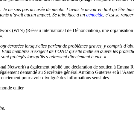
e ne suis pas accusée de mentir. J’avais le devoir en tant qu’être hum
ments n’avait aucun impact. Se taire face à un
génocide
,
c’est se ranger 
.
work (WIN) (Réseau International de Dénonciation), une organisation in
».
sont écrasées lorsqu’elles parlent de problèmes graves, y compris d’abu
 États membres n’exigent de l’ONU qu’elle mette en œuvre les protection
ont protégés lorsqu’ils s’adressent directement à eux. »
ional Network) a également publié une déclaration de soutien à Emma R
a également demandé au Secrétaire général António Guterres et à l’As
 licenciement pour avoir divulgué des informations sensibles.
 monde entier.
re.