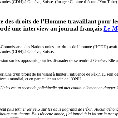
s unies (CDH) à Genève, Suisse. (Image : Capture d’écran / You Tube)
e des droits de l’Homme travaillant pour les 
ordé une interview au journal français
Le M
t-Commissariat des Nations unies aux droits de l’homme (HCDH) avait tr
ns unies (CDH) à Genève, Suisse.
ssion sur les opposants pour les dissuader de se rendre à Genève. Elle a
rigine d’un projet de loi visant à limiter l’influence de Pékin au sein 
iveau mondial, et en particulier au sein de l’ONU.
es est un secret de polichinelle qui met continuellement en danger la 
ut plus fermer les yeux sur les abus flagrants de Pékin. Aucun dénonci
ours musulmans. Plus tôt cette année, j’ai introduit la loi sur la trans