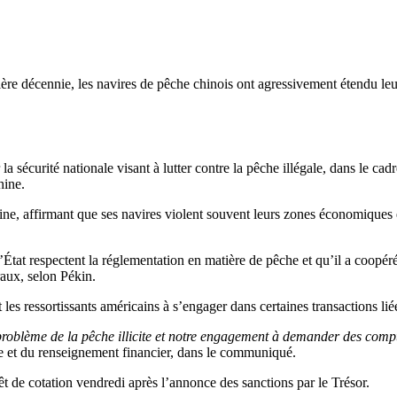
ère décennie, les navires de pêche chinois ont agressivement étendu leurs
sécurité nationale visant à lutter contre la pêche illégale, dans le cadr
hine.
ine, affirmant que ses navires violent souvent leurs zones économique
tat respectent la réglementation en matière de pêche et qu’il a coopéré 
aux, selon Pékin.
t les ressortissants américains à s’engager dans certaines transactions l
problème de la pêche illicite et notre engagement à demander des compt
me et du renseignement financier, dans le communiqué.
rrêt de cotation vendredi après l’annonce des sanctions par le Trésor.