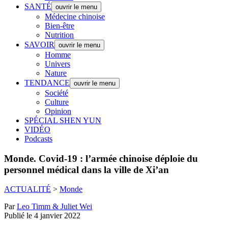
SANTÉ
ouvrir le menu
Médecine chinoise
Bien-être
Nutrition
SAVOIR
ouvrir le menu
Homme
Univers
Nature
TENDANCE
ouvrir le menu
Société
Culture
Opinion
SPÉCIAL SHEN YUN
VIDÉO
Podcasts
Monde.
Covid-19 : l’armée chinoise déploie du
personnel médical dans la ville de Xi’an
ACTUALITÉ
>
Monde
Par
Leo Timm & Juliet Wei
Publié le 4 janvier 2022