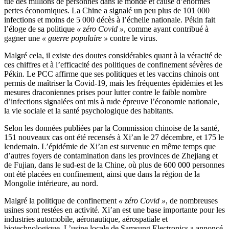
tué des millions de personnes dans le monde et causé d’énormes
pertes économiques. La Chine a signalé un peu plus de 101 000
infections et moins de 5 000 décès à l’échelle nationale. Pékin fait
l’éloge de sa politique
« zéro Covid »
, comme ayant contribué à
gagner une
« guerre populaire »
contre le virus.
Malgré cela, il existe des doutes considérables quant à la véracité de
ces chiffres et à l’efficacité des politiques de confinement sévères de
Pékin. Le PCC affirme que ses politiques et les vaccins chinois ont
permis de maîtriser la Covid-19, mais les fréquentes épidémies et les
mesures draconiennes prises pour lutter contre le faible nombre
d’infections signalées ont mis à rude épreuve l’économie nationale,
la vie sociale et la santé psychologique des habitants.
Selon les données publiées par la Commission chinoise de la santé,
151 nouveaux cas ont été recensés à Xi’an le 27 décembre, et 175 le
lendemain. L’épidémie de Xi’an est survenue en même temps que
d’autres foyers de contamination dans les provinces de Zhejiang et
de Fujian, dans le sud-est de la Chine, où plus de 600 000 personnes
ont été placées en confinement, ainsi que dans la région de la
Mongolie intérieure, au nord.
Malgré la politique de confinement
« zéro Covid »
, de nombreuses
usines sont restées en activité. Xi’an est une base importante pour les
industries automobile, aéronautique, aérospatiale et
biotechnologique. L’usine locale de Samsung Electronics a annoncé