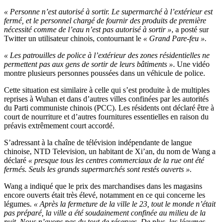
« Personne n’est autorisé à sortir. Le supermarché à l’extérieur est
fermé, et le personnel chargé de fournir des produits de première
nécessité comme de l’eau n’est pas autorisé à sortir »
, a posté sur
Twitter un utilisateur chinois, contournant le
« Grand Pare-feu ».
« Les patrouilles de police à l’extérieur des zones résidentielles ne
permettent pas aux gens de sortir de leurs bâtiments »
. Une vidéo
montre plusieurs personnes poussées dans un véhicule de police.
Cette situation est similaire à celle qui s’est produite à de multiples
reprises à Wuhan et dans d’autres villes confinées par les autorités
du Parti communiste chinois (PCC). Les résidents ont déclaré être à
court de nourriture et d’autres fournitures essentielles en raison du
préavis extrêmement court accordé.
S’adressant à la chaîne de télévision indépendante de langue
chinoise, NTD Television, un habitant de Xi’an, du nom de Wang a
déclaré
« presque tous les centres commerciaux de la rue ont été
fermés. Seuls les grands supermarchés sont restés ouverts ».
Wang a indiqué que le prix des marchandises dans les magasins
encore ouverts était très élevé, notamment en ce qui concerne les
légumes.
« Après la fermeture de la ville le 23, tout le monde n’était
pas préparé, la ville a été soudainement confinée au milieu de la
nuit. Nous n’avons pas du tout de réserves. De plus, les légumes