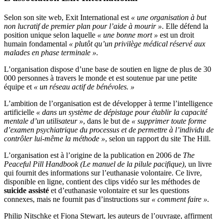
Selon son site web, Exit International est
« une organisation à but
non lucratif de premier plan pour l’aide à mourir »
. Elle défend la
position unique selon laquelle
« une bonne mort »
est un droit
humain fondamental
« plutôt qu’un privilège médical réservé aux
malades en phase terminale ».
L’organisation dispose d’une base de soutien en ligne de plus de 30
000 personnes à travers le monde et est soutenue par une petite
équipe et
« un réseau actif de bénévoles. »
L’ambition de l’organisation est de développer à terme l’intelligence
artificielle
« dans un système de dépistage pour établir la capacité
mentale d’un utilisateur »
, dans le but de
« supprimer toute forme
d’examen psychiatrique du processus et de permettre à l’individu de
contrôler lui-même la méthode »
, selon un rapport du site The Hill.
L’organisation est à l’origine de la publication en 2006 de
The
Peaceful Pill Handbook (Le manuel de la pilule pacifique)
, un livre
qui fournit des informations sur l’euthanasie volontaire. Ce livre,
disponible en ligne, contient des clips vidéo sur les méthodes de
suicide assisté
et d’euthanasie volontaire et sur les questions
connexes, mais ne fournit pas d’instructions sur
« comment faire ».
Philip Nitschke et Fiona Stewart, les auteurs de l’ouvrage, affirment