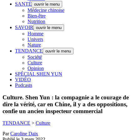
SANTÉ
ouvrir le menu
Médecine chinoise
Bien-être
Nutrition
SAVOIR
ouvrir le menu
Homme
Univers
Nature
TENDANCE
ouvrir le menu
Société
Culture
Opinion
SPÉCIAL SHEN YUN
VIDÉO
Podcasts
Culture.
Shen Yun : la compagnie a le courage de
dire la vérité, car en Chine, il y a des oppositions,
confie un ancien inspecteur commercial
TENDANCE
>
Culture
Par
Caroline Daix
Publié le 3 mars 2022