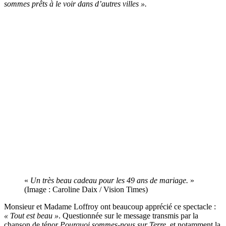
sommes prêts à le voir dans d’autres villes ».
«
Un très beau cadeau pour les 49 ans de mariage.
»
(Image : Caroline Daix / Vision Times)
Monsieur et Madame Loffroy ont beaucoup apprécié ce spectacle :
« Tout est beau »
. Questionnée sur le message transmis par la
chanson de ténor
Pourquoi sommes-nous sur Terre
, et notamment la