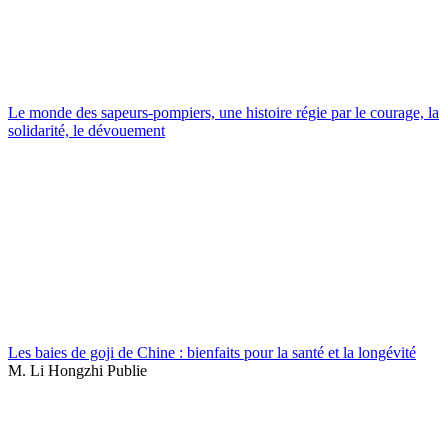
Le monde des sapeurs-pompiers, une histoire régie par le courage, la
solidarité, le dévouement
Les baies de goji de Chine : bienfaits pour la santé et la longévité
M. Li Hongzhi Publie