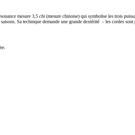
 résonance mesure 3,5
chi
(mesure chinoise) qui symbolise les trois puissan
re saisons. Sa technique demande une grande dextérité – les cordes sont 
re.