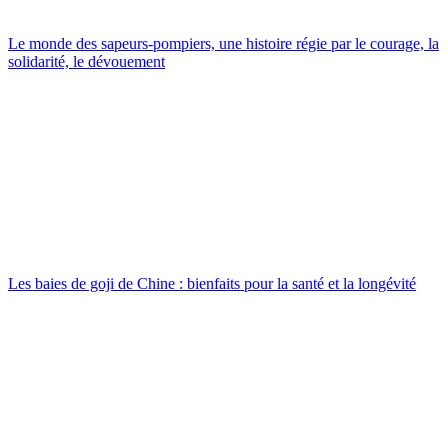
Le monde des sapeurs-pompiers, une histoire régie par le courage, la
solidarité, le dévouement
Les baies de goji de Chine : bienfaits pour la santé et la longévité