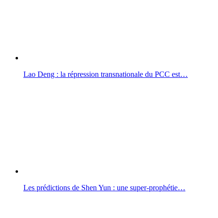
Lao Deng : la répression transnationale du PCC est…
Les prédictions de Shen Yun : une super-prophétie…