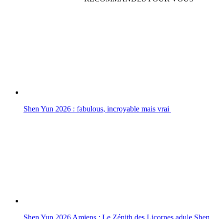
Shen Yun 2026 : fabulous, incroyable mais vrai
Shen Yun 2026 Amiens : Le Zénith des Licornes adule Shen