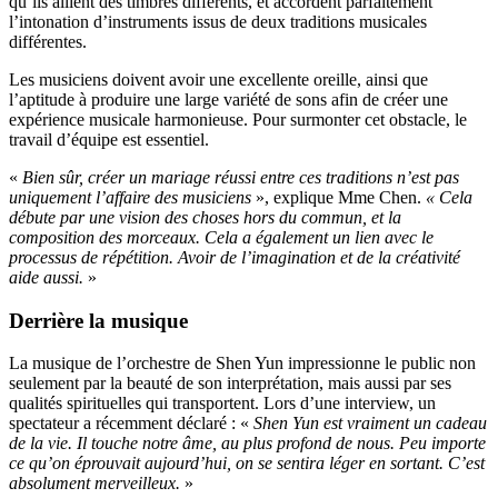
qu’ils allient des timbres différents, et accordent parfaitement
l’intonation d’instruments issus de deux traditions musicales
différentes.
Les musiciens doivent avoir une excellente oreille, ainsi que
l’aptitude à produire une large variété de sons afin de créer une
expérience musicale harmonieuse. Pour surmonter cet obstacle, le
travail d’équipe est essentiel.
«
Bien sûr, créer un mariage réussi entre ces traditions n’est pas
uniquement l’affaire des musiciens
», explique Mme Chen.
« Cela
débute par une vision des choses hors du commun, et la
composition des morceaux. Cela a également un lien avec le
processus de répétition. Avoir de l’imagination et de la créativité
aide aussi.
»
Derrière la musique
La musique de l’orchestre de Shen Yun impressionne le public non
seulement par la beauté de son interprétation, mais aussi par ses
qualités spirituelles qui transportent. Lors d’une interview, un
spectateur a récemment déclaré : «
Shen Yun est vraiment un cadeau
de la vie. Il touche notre âme, au plus profond de nous. Peu importe
ce qu’on éprouvait aujourd’hui, on se sentira léger en sortant. C’est
absolument merveilleux.
»