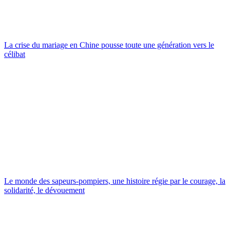
La crise du mariage en Chine pousse toute une génération vers le
célibat
Le monde des sapeurs-pompiers, une histoire régie par le courage, la
solidarité, le dévouement