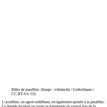
Billes de paraffine. (Image : wikimedia / Gmhofmann /
CC BY-SA 3.0)
L’acroléine, un agent solidifiant, est également ajoutée à la paraffine.
Ce liquide incolore ou jaune se transforme en vapeur lors de la