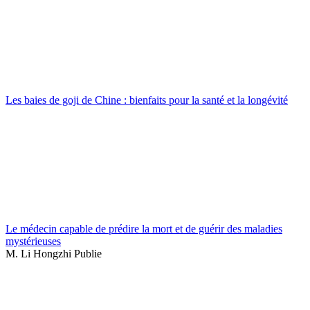
Les baies de goji de Chine : bienfaits pour la santé et la longévité
Le médecin capable de prédire la mort et de guérir des maladies
mystérieuses
M. Li Hongzhi Publie