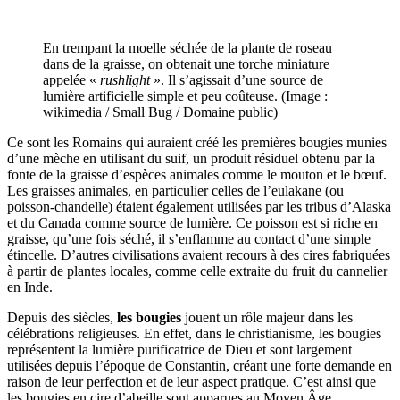
En trempant la moelle séchée de la plante de roseau
dans de la graisse, on obtenait une torche miniature
appelée «
rushlight
». Il s’agissait d’une source de
lumière artificielle simple et peu coûteuse. (Image :
wikimedia / Small Bug / Domaine public)
Ce sont les Romains qui auraient créé les premières bougies munies
d’une mèche en utilisant du suif, un produit résiduel obtenu par la
fonte de la graisse d’espèces animales comme le mouton et le bœuf.
Les graisses animales, en particulier celles de l’eulakane (ou
poisson-chandelle) étaient également utilisées par les tribus d’Alaska
et du Canada comme source de lumière. Ce poisson est si riche en
graisse, qu’une fois séché, il s’enflamme au contact d’une simple
étincelle. D’autres civilisations avaient recours à des cires fabriquées
à partir de plantes locales, comme celle extraite du fruit du cannelier
en Inde.
Depuis des siècles,
les bougies
jouent un rôle majeur dans les
célébrations religieuses. En effet, dans le christianisme, les bougies
représentent la lumière purificatrice de Dieu et sont largement
utilisées depuis l’époque de Constantin, créant une forte demande en
raison de leur perfection et de leur aspect pratique. C’est ainsi que
les bougies en cire d’abeille sont apparues au Moyen Âge.