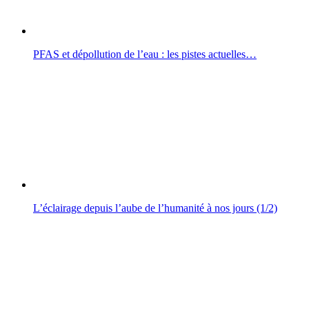
PFAS et dépollution de l’eau : les pistes actuelles…
L’éclairage depuis l’aube de l’humanité à nos jours (1/2)