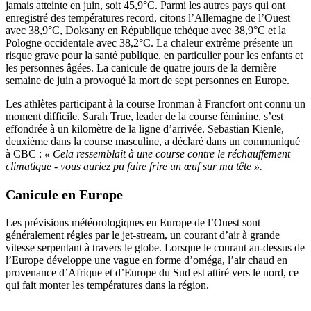
jamais atteinte en juin, soit 45,9°C. Parmi les autres pays qui ont
enregistré des températures record, citons l’Allemagne de l’Ouest
avec 38,9°C, Doksany en République tchèque avec 38,9°C et la
Pologne occidentale avec 38,2°C. La chaleur extrême présente un
risque grave pour la santé publique, en particulier pour les enfants et
les personnes âgées. La canicule de quatre jours de la dernière
semaine de juin a provoqué la mort de sept personnes en Europe.
Les athlètes participant à la course Ironman à Francfort ont connu un
moment difficile. Sarah True, leader de la course féminine, s’est
effondrée à un kilomètre de la ligne d’arrivée. Sebastian Kienle,
deuxième dans la course masculine, a déclaré dans un communiqué
à CBC :
« Cela ressemblait à une course contre le réchauffement
climatique - vous auriez pu faire frire un œuf sur ma tête ».
Canicule en Europe
Les prévisions météorologiques en Europe de l’Ouest sont
généralement régies par le jet-stream, un courant d’air à grande
vitesse serpentant à travers le globe. Lorsque le courant au-dessus de
l’Europe développe une vague en forme d’oméga, l’air chaud en
provenance d’Afrique et d’Europe du Sud est attiré vers le nord, ce
qui fait monter les températures dans la région.