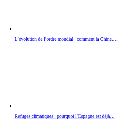
L’évolution de l’ordre mondial : comment la Chine,…
Refuges climatiques : pourquoi l’Espagne est déjà…