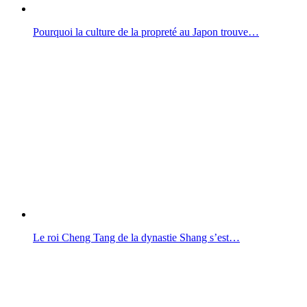
Pourquoi la culture de la propreté au Japon trouve…
Le roi Cheng Tang de la dynastie Shang s’est…