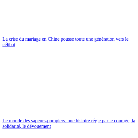
La crise du mariage en Chine pousse toute une génération vers le
célibat
Le monde des sapeurs-pompiers, une histoire régie par le courage, la
solidarité, le dévouement