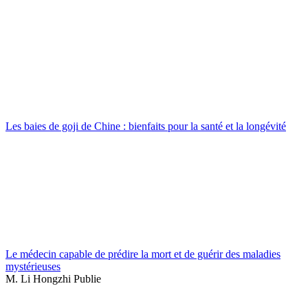
Les baies de goji de Chine : bienfaits pour la santé et la longévité
Le médecin capable de prédire la mort et de guérir des maladies
mystérieuses
M. Li Hongzhi Publie