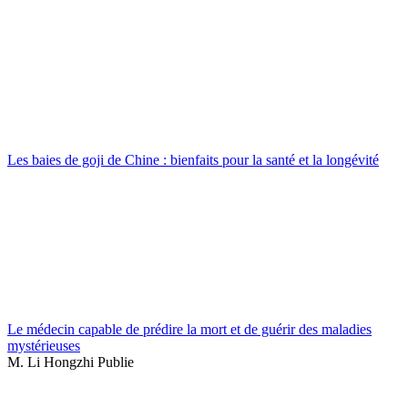
Les baies de goji de Chine : bienfaits pour la santé et la longévité
Le médecin capable de prédire la mort et de guérir des maladies
mystérieuses
M. Li Hongzhi Publie