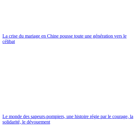
La crise du mariage en Chine pousse toute une génération vers le
célibat
Le monde des sapeurs-pompiers, une histoire régie par le courage, la
solidarité, le dévouement