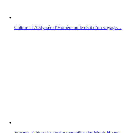
Culture - L’Odyssée d’Homère ou le récit d’un voyage…
Voyage - Chine : les quatre merveilles des Monts Huang