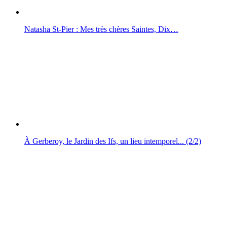
Natasha St-Pier : Mes très chères Saintes, Dix…
À Gerberoy, le Jardin des Ifs, un lieu intemporel... (2/2)