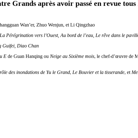
re Grands après avoir passé en revue tous le
u Shangguan Wan’er, Zhuo Wenjun, et Li Qingzhao
La Pérégrination vers l’Ouest, Au bord de l’eau, Le rêve dans le pavil
g Guifei, Diao Chan
ou E
de Guan Hanqing ou
Neige au Sixième mois
, le chef-d’œuvre de
rôle des inondations de Yu le Grand
,
Le Bouvier et la tisserande
, et
Me