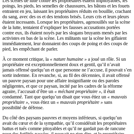
Les scènes de lutte contre les propriétaires étaient impitoyables, les
poings, les pieds, les semelles de chaussures, les bâtons et les fouets
entraient en jeu, laissant les propriétaires réduits en bouillie, crachant
du sang, avec des os et des tendons brisés. Leurs cris et leurs pleurs
étaient incessants. Lorsque les propriétaires, agenouillés sur la scène
de la lutte, tentaient d’expliquer les fausses accusations portées
contre eux, ils étaient noyés par les slogans bruyants menés par les
activistes en bas de la scène. Les militants sur la scène les giflaient
immédiatement, leur donnaient des coups de poing et des coups de
pied, les empêchant de parler.
À ce moment critique, la
« nature humaine »
a joué un rôle. Si un
propriétaire est exceptionnellement doux et gentil, qu’il n’avait
jamais offensé quelqu’un et que personne ne l’accuse, il pouvait s’en
sortir indemne. En revanche, si, au fil des décennies, il avait offensé
un pauvre paysan pour une affaire insignifiante ou des paroles
négligentes, et que ce paysan, incité par les cadres de la réforme
agraire, l’accusait d’être un
« méchant propriétaire »
, il était
condamné. Tant que quelqu’un disait que vous étiez un
« mauvais
propriétaire »
, vous étiez un
« mauvais propriétaire »
sans
possibilité de défense.
Du côté des paysans pauvres et moyens inférieurs, si quelqu’un
avait du cœur et de la sympathie, qu’il considérait les propriétaires
battus et tués comme pitoyables et qu’il ne gardait pas de rancune
pour des futilités passées, il pouvait ne rien dire, et le propriétaire