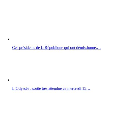
Ces présidents de la République qui ont démissionné.…
L’Odyssée : sortie très attendue ce mercredi 15…