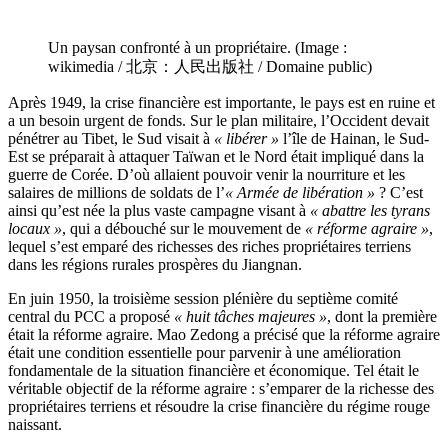
Un paysan confronté à un propriétaire. (Image :
wikimedia / 北京：人民出版社 / Domaine public)
Après 1949, la crise financière est importante, le pays est en ruine et
a un besoin urgent de fonds. Sur le plan militaire, l’Occident devait
pénétrer au Tibet, le Sud visait à
« libérer »
l’île de Hainan, le Sud-
Est se préparait à attaquer Taïwan et le Nord était impliqué dans la
guerre de Corée. D’où allaient pouvoir venir la nourriture et les
salaires de millions de soldats de l’
« Armée de libération »
? C’est
ainsi qu’est née la plus vaste campagne visant à
« abattre les tyrans
locaux »
, qui a débouché sur le mouvement de
« réforme agraire »
,
lequel s’est emparé des richesses des riches propriétaires terriens
dans les régions rurales prospères du Jiangnan.
En juin 1950, la troisième session plénière du septième comité
central du PCC a proposé
« huit tâches majeures »
, dont la première
était la réforme agraire. Mao Zedong a précisé que la réforme agraire
était une condition essentielle pour parvenir à une amélioration
fondamentale de la situation financière et économique. Tel était le
véritable objectif de la réforme agraire : s’emparer de la richesse des
propriétaires terriens et résoudre la crise financière du régime rouge
naissant.