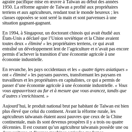
agraire pacifique mise en œuvre à Taïwan au début des années
1950. La réforme agraire de Taïwan a profité aux propriétaires
terriens et aux agriculteurs, rendant tout le monde heureux ; les
classes opposées se sont serré la main et sont parvenues à une
situation gagnant-gagnant.
En 1994, à Singapour, un doctorant chinois qui avait étudié aux
États-Unis a déclaré que l’Union soviétique et la Chine avaient
toutes deux
« éliminé »
les propriétaires terriens, ce qui avait
entraîné un développement lent de l’agriculture et n’avait pas encore
permis d’achever la transition d’une économie agricole à une
économie industrielle.
En revanche, les pays occidentaux et les
« quatre tigres asiatiques »
ont
« éliminé »
les paysans pauvres, transformant les paysans en
travailleurs et les propriétaires en capitalistes, ce qui a permis de
passer d’une économie agricole à une économie industrielle.
« Vous
vous appauvrissez au fur et à mesure que vous avancez, tandis que
d’autres s’enrichissent. »
Aujourd’hui, le produit national brut par habitant de Taïwan est bien
plus élevé que celui du continent. Avant la réforme rurale, les
agriculteurs taïwanais étaient aussi pauvres que ceux de la Chine
continentale, mais ils sont devenus prospères il y a trois ou quatre
décennies. Il est courant qu’un agriculteur taïwanais possède une ou