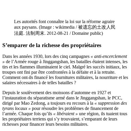
Les autorités font connaître la loi sur la réforme agraire
aux paysans. (Image : wikimedia / 被遗忘的土改人民
法庭. 法制周末. 2012-08-21 / Domaine public)
S’emparer de la richesse des propriétaires
Dans les années 1930, lors des cinq campagnes
« anti-encerclement
»
de l’Armée rouge à Jinggangshan, les batailles étaient intenses, les
tirs et les flammes illuminaient le ciel. Malgré les succès initiaux, les
troupes ont fini par être confrontées à la défaite et à la retraite.
Comment ont-ils financé les fournitures militaires, la nourriture et les
salaires nécessaires à de telles batailles ?
Depuis le soulèvement des moissons d’automne en 1927 et
l’instauration du séparatisme armé dans le Jinggangshan, le PCC,
dirigé par Mao Zedong, a toujours eu recours à la
« suppression des
tyrans locaux »
pour résoudre les problèmes de financement de
l’armée. Chaque fois qu’ils
« libéraient »
une région, ils tuaient tous
les propriétaires terriens qui s’y trouvaient, s’emparant de leurs
richesses pour financer leurs besoins militaires.