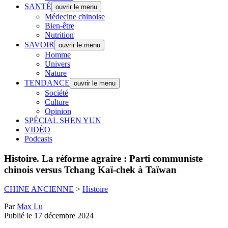
SANTÉ
ouvrir le menu
Médecine chinoise
Bien-être
Nutrition
SAVOIR
ouvrir le menu
Homme
Univers
Nature
TENDANCE
ouvrir le menu
Société
Culture
Opinion
SPÉCIAL SHEN YUN
VIDÉO
Podcasts
Histoire.
La réforme agraire : Parti communiste
chinois versus Tchang Kaï-chek à Taïwan
CHINE ANCIENNE
>
Histoire
Par
Max Lu
Publié le 17 décembre 2024