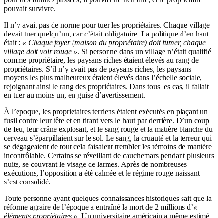
pouvait survivre.
Il n’y avait pas de norme pour tuer les propriétaires. Chaque village
devait tuer quelqu’un, car c’était obligatoire. La politique d’en haut
était :
« Chaque foyer (maison du propriétaire) doit fumer, chaque
village doit voir rouge »
. Si personne dans un village n’était qualifié
comme propriétaire, les paysans riches étaient élevés au rang de
propriétaires. S’il n’y avait pas de paysans riches, les paysans
moyens les plus malheureux étaient élevés dans l’échelle sociale,
rejoignant ainsi le rang des propriétaires. Dans tous les cas, il fallait
en tuer au moins un, en guise d’avertissement.
À l’époque, les propriétaires terriens étaient exécutés en plaçant un
fusil contre leur tête et en tirant vers le haut par derrière. D’un coup
de feu, leur crâne explosait, et le sang rouge et la matière blanche du
cerveau s’éparpillaient sur le sol. Le sang, la cruauté et la terreur qui
se dégageaient de tout cela faisaient trembler les témoins de manière
incontrôlable. Certains se réveillant de cauchemars pendant plusieurs
nuits, se couvrant le visage de larmes. Après de nombreuses
exécutions, l’opposition a été calmée et le régime rouge naissant
s’est consolidé.
Toute personne ayant quelques connaissances historiques sait que la
réforme agraire de l’époque a entraîné la mort de 2 millions d’
«
éléments propriétaires ».
Un universitaire américain a même estimé