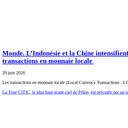
Monde.
L’Indonésie et la Chine intensifien
transactions en monnaie locale
29 juin 2026
Les transactions en monnaie locale (Local Currency Transactions - LC
La Tour CITIC, le plus haut gratte-ciel de Pékin, est percutée par un p