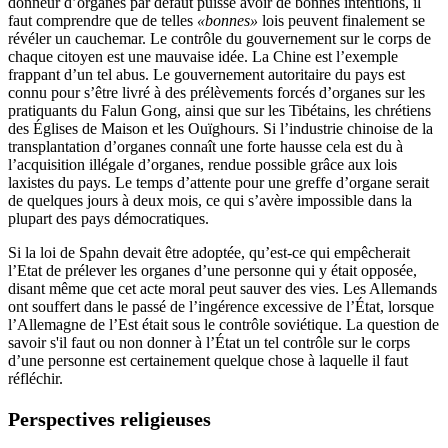
donneur d’organes par défaut puisse avoir de bonnes intentions, il
faut comprendre que de telles
«bonnes»
lois peuvent finalement se
révéler un cauchemar. Le contrôle du gouvernement sur le corps de
chaque citoyen est une mauvaise idée. La Chine est l’exemple
frappant d’un tel abus. Le gouvernement autoritaire du pays est
connu pour s’être livré à des prélèvements forcés d’organes sur les
pratiquants du Falun Gong, ainsi que sur les Tibétains, les chrétiens
des Églises de Maison et les Ouïghours. Si l’industrie chinoise de la
transplantation d’organes connaît une forte hausse cela est du à
l’acquisition illégale d’organes, rendue possible grâce aux lois
laxistes du pays. Le temps d’attente pour une greffe d’organe serait
de quelques jours à deux mois, ce qui s’avère impossible dans la
plupart des pays démocratiques.
Si la loi de Spahn devait être adoptée, qu’est-ce qui empêcherait
l’Etat de prélever les organes d’une personne qui y était opposée,
disant même que cet acte moral peut sauver des vies. Les Allemands
ont souffert dans le passé de l’ingérence excessive de l’État, lorsque
l’Allemagne de l’Est était sous le contrôle soviétique. La question de
savoir s'il faut ou non donner à l’État un tel contrôle sur le corps
d’une personne est certainement quelque chose à laquelle il faut
réfléchir.
Perspectives religieuses