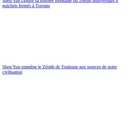
Shen Yun clôture sa tournée mondiale du 20ème anniversaire à
guichets fermés à Toronto
Shen Yun emmène le Zénith de Toulouse aux sources de notre
civilisation