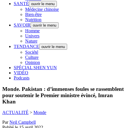
SANTÉ
ouvrir le menu
Médecine chinoise
Bien-être
Nutrition
SAVOIR
ouvrir le menu
Homme
Univers
Nature
TENDANCE
ouvrir le menu
Société
Culture
Opinion
SPÉCIAL SHEN YUN
VIDÉO
Podcasts
Monde.
Pakistan : d’immenses foules se rassemblent
pour soutenir le Premier ministre évincé, Imran
Khan
ACTUALITÉ
>
Monde
Par
Neil Campbell
Publié le 15 avril 2022