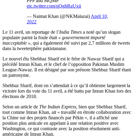
PPP and MQMP
pic.twitter.com/qQghRaUxii
— Naimat Khan (@NKMalazai)
April 10,
2022
Le 11 avril, un reportage de l’
India Times
a noté qu’un slogan
populaire parmi la foule était
« gouvernement importé
inacceptable »
, qui a également été suivi par 2,7 millions de tweets
dans la tweeterphère pakistanaise.
Le nouvel élu Shehbaz Sharif est le frère de Nawaz Sharif qui a
précédé Imran Khan, et le chef de l’opposition Pakistan Muslim
League-Nawaz. Il est désigné par son prénom Shehbaz Sharif étant
un patronyme.
Shehbaz Sharif, dont on s’attendait à ce qu’il obtienne largement la
victoire lors du vote du 11 avril, a été battu par Imran Khan lors des
élections de 2018.
Selon un article de
The Indian Express,
bien que Shehbaz Sharif,
tout comme Imran Khan, ait « travaillé en étroite collaboration avec
la Chine sur des projets financés par Pékin », il a affiché une
position plus amicale en appelant à une relation positive avec
Washington, ce qui contraste avec la position résolument anti-
américaine de Imran Khan.