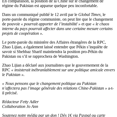
En comparaison, la position de la Chine sur le changement de
régime du Pakistan est apparue quelque peu inconfortable.
Dans un communiqué publié le 12 avril par le
Global Times,
le
porte-parole du régime communiste, on peut lire que le changement
de pouvoir
« pourrait apporter de l’instabilité »
et que
« le chaos
interne du pays pourrait affecter dans une certaine mesure certains
projets de coopération ».
Le porte-parole du ministère des Affaires étrangères de la RPC,
Zhao Lijian, a également laissé entendre que Pékin s’inquiète de
savoir si Shehbaz Sharif maintiendra la position pro-Pékin du
Pakistan ou s’il se rapprochera de Washington.
Zhao Lijian a déclaré aux journalistes que le gouvernement de la
RPC
« insisterait inébranlablement sur une politique amicale envers
le Pakistan ».
« Nous pensons que le changement politique au Pakistan
n’affectera pas l’image générale des relations Chine-Pakistan »
a-t-
il précisé.
Rédacteur Fetty Adler
Collaboration Jo Ann
Soutenez notre média par un don ! Dès 1€ via Paypal ou carte