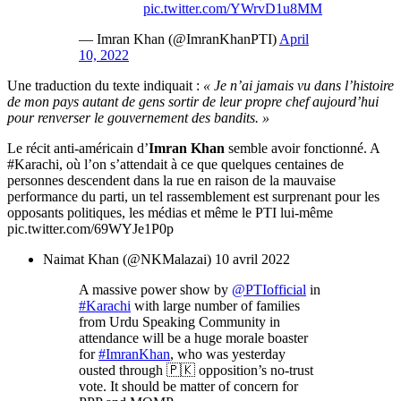
pic.twitter.com/YWrvD1u8MM
— Imran Khan (@ImranKhanPTI)
April
10, 2022
Une traduction du texte indiquait :
« Je n’ai jamais vu dans l’histoire
de mon pays autant de gens sortir de leur propre chef aujourd’hui
pour renverser le gouvernement des bandits. »
Le récit anti-américain d’
Imran Khan
semble avoir fonctionné. A
#Karachi, où l’on s’attendait à ce que quelques centaines de
personnes descendent dans la rue en raison de la mauvaise
performance du parti, un tel rassemblement est surprenant pour les
opposants politiques, les médias et même le PTI lui-même
pic.twitter.com/69WYJe1P0p
Naimat Khan (@NKMalazai) 10 avril 2022
A massive power show by
@PTIofficial
in
#Karachi
with large number of families
from Urdu Speaking Community in
attendance will be a huge morale boaster
for
#ImranKhan
, who was yesterday
ousted through 🇵🇰 opposition’s no-trust
vote. It should be matter of concern for