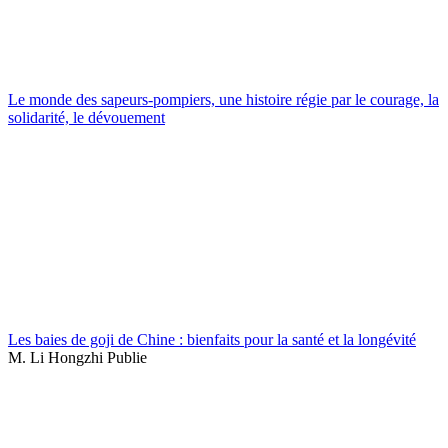
Le monde des sapeurs-pompiers, une histoire régie par le courage, la
solidarité, le dévouement
Les baies de goji de Chine : bienfaits pour la santé et la longévité
M. Li Hongzhi Publie