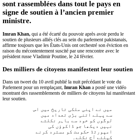
sont rassemblées dans tout le pays en
signe de soutien à l’ancien premier
ministre.
Imran Khan,
qui a été écarté du pouvoir après avoir perdu le
soutien de plusieurs alliés clés au sein du parlement pakistanais,
affirme toujours que les États-Unis ont orchestré son éviction en
raison du mécontentement suscité par une rencontre avec le
président russe Vladimir Poutine, le 24 février.
Des milliers de citoyens manifestent leur soutien
Dans un tweet du 10 avril publié la nuit précédant le vote du
Parlement pour un remplaçant,
Imran Khan
a posté une vidéo
montrant des rassemblements de milliers de citoyens lui manifestant
leur soutien.
میں نے اپنی ملکی تاریخ میں اس
سے پہلے اتنی بڑی تعداد میں
لوگوں کو خود سے باہر نکلتے
نہیں دیکھا جو ڈاکوؤں کی
امپورٹڈ حکومت کو مسترد کرنے
کیلئے آج نکلے۔