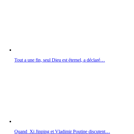
Tout a une fin, seul Dieu est éternel, a déclaré…
Quand Xi Jinping et Vladimir Poutine discutent…