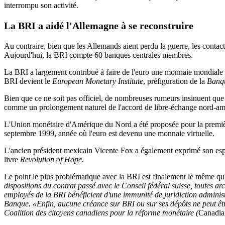
interrompu son activité.
La BRI a aidé l'Allemagne à se reconstruire
Au contraire, bien que les Allemands aient perdu la guerre, les contac
Aujourd'hui, la BRI compte 60 banques centrales membres.
La BRI a largement contribué à faire de l'euro une monnaie mondiale 
BRI devient le
European Monetary Institute
, préfiguration de la
Banqu
Bien que ce ne soit pas officiel, de nombreuses rumeurs insinuent que
comme un prolongement naturel de l'accord de libre-échange nord-
L'Union monétaire d'Amérique du Nord a été proposée pour la premièr
septembre 1999, année où l'euro est devenu une monnaie virtuelle.
L'ancien président mexicain Vicente Fox a également exprimé son espo
livre
Revolution of Hope
.
Le point le plus problématique avec la BRI est finalement le même qu'
dispositions du contrat passé avec le Conseil fédéral suisse, toutes ar
employés de la BRI bénéficient d'une immunité de juridiction administ
Banque. «Enfin, aucune créance sur BRI ou sur ses dépôts ne peut être
Coalition des citoyens canadiens pour la réforme monétaire (
Canadia