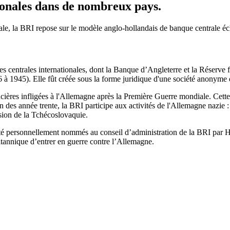
tionales dans de nombreux pays.
le, la BRI repose sur le modèle anglo-hollandais de banque centrale éc
 centrales internationales, dont la Banque d’Angleterre et la Réserve fé
à 1945). Elle fût créée sous la forme juridique d'une société anonyme d
ancières infligées à l'Allemagne après la Première Guerre mondiale. Cett
n des année trente, la BRI participe aux activités de l'Allemagne nazie : 
sion de la Tchécoslovaquie.
té personnellement nommés au conseil d’administration de la BRI par Hi
itannique d’entrer en guerre contre l’Allemagne.