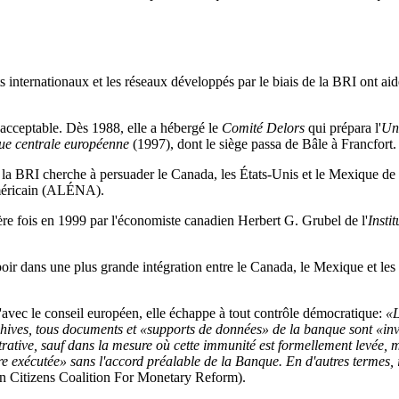
ts internationaux et les réseaux développés par le biais de la BRI ont a
acceptable. Dès 1988, elle a hébergé le
Comité Delors
qui prépara l'
Un
e centrale européenne
(1997), dont le siège passa de Bâle à Francfort.
 la BRI cherche à persuader le Canada, les États-Unis et le Mexique de
américain (ALÉNA).
e fois en 1999 par l'économiste canadien Herbert G. Grubel de l'
Insti
ir dans une plus grande intégration entre le Canada, le Mexique et les
avec le conseil européen, elle échappe à tout contrôle démocratique:
«L
chives, tous documents et «supports de données» de la banque sont «inviol
rative, sauf dans la mesure où cette immunité est formellement levée, 
 exécutée» sans l'accord préalable de la Banque. En d'autres termes, il
n Citizens Coalition For Monetary Reform).