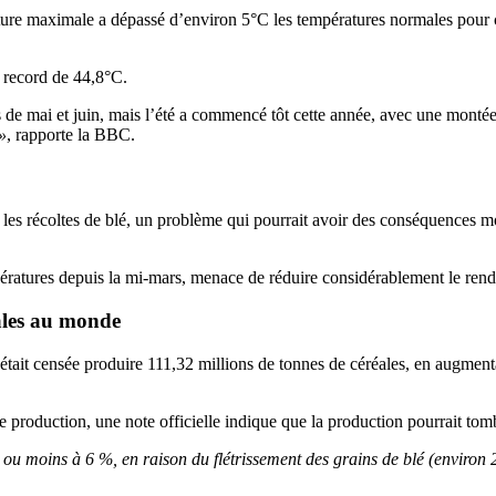
rature maximale a dépassé d’environ 5°C les températures normales pou
n record de 44,8°C.
s de mai et juin, mais l’été a commencé tôt cette année, avec une monté
»
, rapporte la BBC.
t les récoltes de blé, un problème qui pourrait avoir des conséquences 
pératures depuis la mi-mars, menace de réduire considérablement le rend
ales au monde
e était censée produire 111,32 millions de tonnes de céréales, en augmen
e production, une note officielle indique que la production pourrait tom
us ou moins à 6 %, en raison du flétrissement des grains de blé (enviro