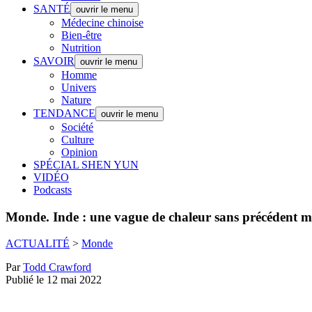
SANTÉ
ouvrir le menu
Médecine chinoise
Bien-être
Nutrition
SAVOIR
ouvrir le menu
Homme
Univers
Nature
TENDANCE
ouvrir le menu
Société
Culture
Opinion
SPÉCIAL SHEN YUN
VIDÉO
Podcasts
Monde.
Inde : une vague de chaleur sans précédent mena
ACTUALITÉ
>
Monde
Par
Todd Crawford
Publié le 12 mai 2022