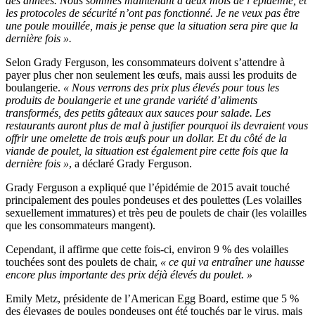
des années. Nous sommes maintenant à deux mois de l’épidémie, et
les protocoles de sécurité n’ont pas fonctionné. Je ne veux pas être
une poule mouillée, mais je pense que la situation sera pire que la
dernière fois ».
Selon Grady Ferguson, les consommateurs doivent s’attendre à
payer plus cher non seulement les œufs, mais aussi les produits de
boulangerie.
« Nous verrons des prix plus élevés pour tous les
produits de boulangerie et une grande variété d’aliments
transformés, des petits gâteaux aux sauces pour salade. Les
restaurants auront plus de mal à justifier pourquoi ils devraient vous
offrir une omelette de trois œufs pour un dollar. Et du côté de la
viande de poulet, la situation est également pire cette fois que la
dernière fois »
, a déclaré Grady Ferguson.
Grady Ferguson a expliqué que l’épidémie de 2015 avait touché
principalement des poules pondeuses et des poulettes (Les volailles
sexuellement immatures) et très peu de poulets de chair (les volailles
que les consommateurs mangent).
Cependant, il affirme que cette fois-ci, environ 9 % des volailles
touchées sont des poulets de chair,
« ce qui va entraîner une hausse
encore plus importante des prix déjà élevés du poulet. »
Emily Metz, présidente de l’American Egg Board, estime que 5 %
des élevages de poules pondeuses ont été touchés par le virus, mais