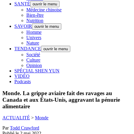
SANTÉ
ouvrir le menu
Médecine chinoise
Bien-être
Nutrition
SAVOIR
ouvrir le menu
Homme
Univers
Nature
TENDANCE
ouvrir le menu
Société
Culture
Opinion
SPÉCIAL SHEN YUN
VIDÉO
Podcasts
Monde.
La grippe aviaire fait des ravages au
Canada et aux États-Unis, aggravant la pénurie
alimentaire
ACTUALITÉ
>
Monde
Par
Todd Crawford
Publié le 2 mai 2022