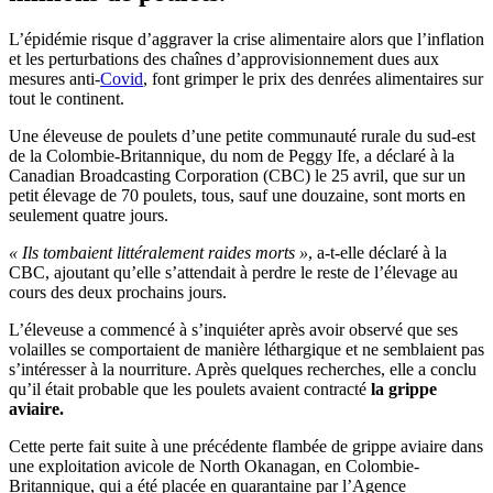
L’épidémie risque d’aggraver la crise alimentaire alors que l’inflation
et les perturbations des chaînes d’approvisionnement dues aux
mesures anti-
Covid
, font grimper le prix des denrées alimentaires sur
tout le continent.
Une éleveuse de poulets d’une petite communauté rurale du sud-est
de la Colombie-Britannique, du nom de Peggy Ife, a déclaré à la
Canadian Broadcasting Corporation (CBC) le 25 avril, que sur un
petit élevage de 70 poulets, tous, sauf une douzaine, sont morts en
seulement quatre jours.
« Ils tombaient littéralement raides morts »
, a-t-elle déclaré à la
CBC, ajoutant qu’elle s’attendait à perdre le reste de l’élevage au
cours des deux prochains jours.
L’éleveuse a commencé à s’inquiéter après avoir observé que ses
volailles se comportaient de manière léthargique et ne semblaient pas
s’intéresser à la nourriture. Après quelques recherches, elle a conclu
qu’il était probable que les poulets avaient contracté
la grippe
aviaire.
Cette perte fait suite à une précédente flambée de grippe aviaire dans
une exploitation avicole de North Okanagan, en Colombie-
Britannique, qui a été placée en quarantaine par l’Agence