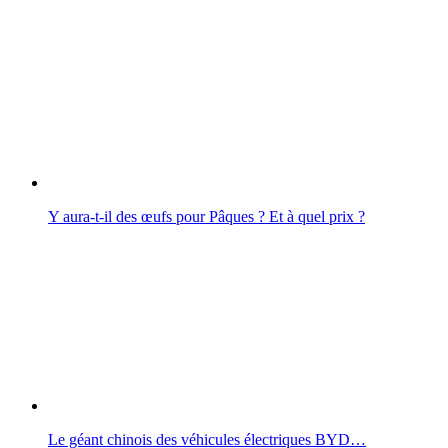
Y aura‑t‑il des œufs pour Pâques ? Et à quel prix ?
Le géant chinois des véhicules électriques BYD…