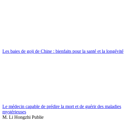
Les baies de goji de Chine : bienfaits pour la santé et la longévité
Le médecin capable de prédire la mort et de guérir des maladies
mystérieuses
M. Li Hongzhi Publie