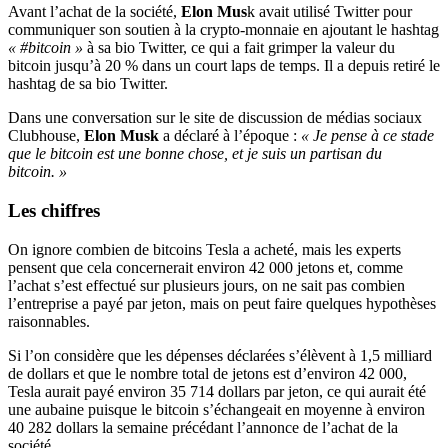
Avant l’achat de la société,
Elon Mus
k avait utilisé Twitter pour
communiquer son soutien à la crypto-monnaie en ajoutant le hashtag
« #bitcoin »
à sa bio Twitter, ce qui a fait grimper la valeur du
bitcoin jusqu’à 20 % dans un court laps de temps. Il a depuis retiré le
hashtag de sa bio Twitter.
Dans une conversation sur le site de discussion de médias sociaux
Clubhouse,
Elon Musk
a déclaré à l’époque :
« Je pense à ce stade
que le bitcoin est une bonne chose, et je suis un partisan du
bitcoin. »
Les chiffres
On ignore combien de bitcoins Tesla a acheté, mais les experts
pensent que cela concernerait environ 42 000 jetons et, comme
l’achat s’est effectué sur plusieurs jours, on ne sait pas combien
l’entreprise a payé par jeton, mais on peut faire quelques hypothèses
raisonnables.
Si l’on considère que les dépenses déclarées s’élèvent à 1,5 milliard
de dollars et que le nombre total de jetons est d’environ 42 000,
Tesla aurait payé environ 35 714 dollars par jeton, ce qui aurait été
une aubaine puisque le bitcoin s’échangeait en moyenne à environ
40 282 dollars la semaine précédant l’annonce de l’achat de la
société.