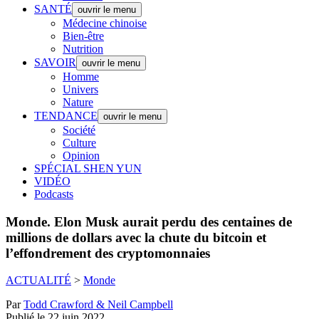
SANTÉ
ouvrir le menu
Médecine chinoise
Bien-être
Nutrition
SAVOIR
ouvrir le menu
Homme
Univers
Nature
TENDANCE
ouvrir le menu
Société
Culture
Opinion
SPÉCIAL SHEN YUN
VIDÉO
Podcasts
Monde.
Elon Musk aurait perdu des centaines de
millions de dollars avec la chute du bitcoin et
l’effondrement des cryptomonnaies
ACTUALITÉ
>
Monde
Par
Todd Crawford & Neil Campbell
Publié le 22 juin 2022