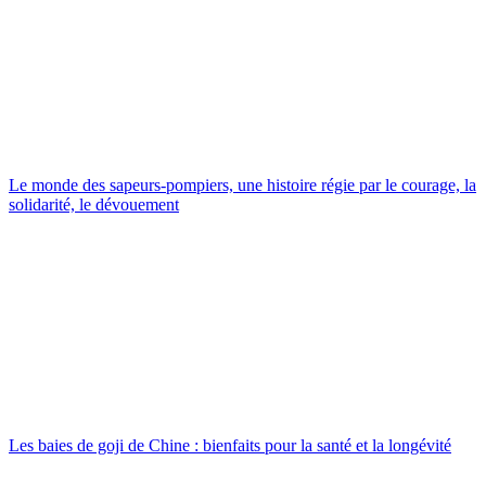
Le monde des sapeurs-pompiers, une histoire régie par le courage, la
solidarité, le dévouement
Les baies de goji de Chine : bienfaits pour la santé et la longévité