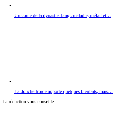
Un conte de la dynastie Tang : maladie, méfait et…
La douche froide apporte quelques bienfaits, mais…
La rédaction vous conseille