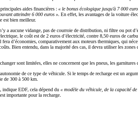
principales aides financières :
« le bonus écologique jusqu'à 7 000 euros
pouvant atteindre 6 000 euros ».
En effet, les avantages de la voiture é
e est bien meilleur.
’y a aucune vidange, pas de courroie de distribution, ni filtre ou pot d
ctrique, le coût est de 2 euros d’électricité, contre 8,50 euros de carb
 il fera d’économies, comparativement aux moteurs thermiques, qui néce
 coûts. Bien entendu, dans la majorité des cas, il devra utiliser les zone
 changer sont limitées, elles ne concernent que les pneus, les garnitures d
autonomie de ce type de véhicule. Si le temps de recharge est un argumen
ie de 300 à 500 km.
, indique EDF, cela dépend du
« modèle du véhicule, de la capacité de l
est importante pour la recharge.