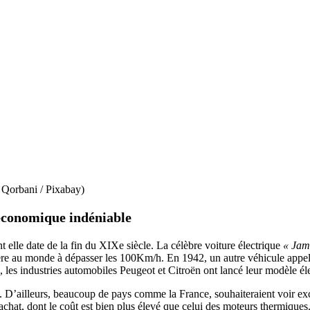
a Qorbani / Pixabay)
 économique indéniable
t elle date de la fin du XIXe siècle. La célèbre voiture électrique
« Jam
première au monde à dépasser les 100Km/h. En 1942, un autre véhicule appe
 les industries automobiles Peugeot et Citroën ont lancé leur modèle éle
. D’ailleurs, beaucoup de pays comme la France, souhaiteraient voir ex
’achat, dont le coût est bien plus élevé que celui des moteurs thermiques