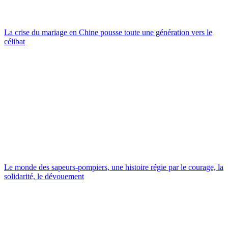
La crise du mariage en Chine pousse toute une génération vers le
célibat
Le monde des sapeurs-pompiers, une histoire régie par le courage, la
solidarité, le dévouement