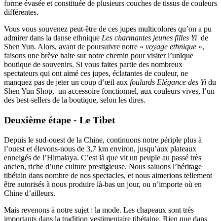
forme évasée et constituée de plusieurs couches de tissus de couleurs
différentes.
Vous vous souvenez peut-être de ces jupes multicolores qu’on a pu
admirer dans la danse ethnique
Les charmantes jeunes filles Yi
de
Shen Yun. Alors, avant de poursuivre notre «
voyage ethnique
»,
faisons une brève halte sur notre chemin pour visiter l’unique
boutique de souvenirs. Si vous faites partie des nombreux
spectateurs qui ont aimé ces jupes, éclatantes de couleur, ne
manquez pas de jeter un coup d’œil aux
foulards Elégance des Yi
du
Shen Yun Shop, un accessoire fonctionnel, aux couleurs vives, l’un
des best-sellers de la boutique, selon les dires.
Deuxième étape - Le Tibet
Depuis le sud-ouest de la Chine, continuons notre périple plus à
l’ouest et élevons-nous de 3,7 km environ, jusqu’aux plateaux
enneigés de l’Himalaya. C’est là que vit un peuple au passé très
ancien, riche d’une culture prestigieuse. Nous saluons l’héritage
tibétain dans nombre de nos spectacles, et nous aimerions tellement
être autorisés à nous produire là-bas un jour, ou n’importe où en
Chine d’ailleurs.
Mais revenons à notre sujet : la mode. Les chapeaux sont très
importants dans la tradition vestimentaire tibétaine. Rien que dans