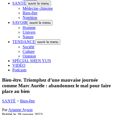
SANTÉ
ouvrir le menu
Médecine chinoise
Bien-être
Nutrition
SAVOIR
ouvrir le menu
Homme
Univers
Nature
TENDANCE
ouvrir le menu
Société
Culture
Opinion
SPÉCIAL SHEN YUN
VIDÉO
Podcasts
Bien-être.
Triomphez d’une mauvaise journée
comme Marc Aurèle : abandonnez le mal pour faire
place au bien
SANTÉ
>
Bien-être
Par
Arianne Ayson
Publié le 28 janvier 2023