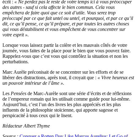
écrit :
« Ne perdez pas le reste de votre temps ici à vous préoccuper
des autres - sauf si cela affecte le bien commun. Cela vous
empêchera de faire quoi que ce soit d’utile. Vous serez trop
préoccupé par ce que fait untel ou untel, et pourquoi, et par ce qu’il
dit, ce qu’il pense, ce qu’il prépare, et par toutes les autres choses
qui vous déstabilisent et vous empêchent de vous concentrer sur
votre esprit ».
Lorsque vous laissez partir la colère et les mauvais côtés de votre
journée, vous faites de la place pour le bien que vous pouvez faire.
Rappelez-vous que c’est vous qui contrôlez la situation et non les
perturbations.
Marc Aurèle préconisait de se concentrer sur les efforts et de se
libérer des distractions, après tout, il croyait que :
« Vivre heureux est
un pouvoir intérieur de l’âme ».
Les
Pensées
de Marc-Aurèle sont une série d’écrits et de réflexions
de l’empereur romain qui les utilisait comme guide pour lui-même.
Aujourd’hui, c’est l’un des livres les plus appréciés et les plus
influents de la philosophie stoïcienne, qui apporte sagesse et
perspicacité à tous ceux qui le lisent.
Rédacteur Albert Thyme
Source :
Conquer a Rotten Day Like Marcus Aurelius: Let Go of