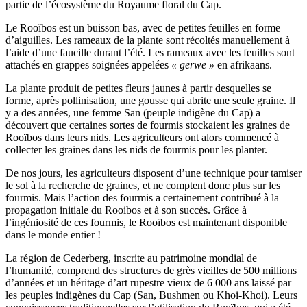
partie de l’écosystème du Royaume floral du Cap.
Le Rooïbos est un buisson bas, avec de petites feuilles en forme
d’aiguilles. Les rameaux de la plante sont récoltés manuellement à
l’aide d’une faucille durant l’été. Les rameaux avec les feuilles sont
attachés en grappes soignées appelées
« gerwe »
en afrikaans.
La plante produit de petites fleurs jaunes à partir desquelles se
forme, après pollinisation, une gousse qui abrite une seule graine. Il
y a des années, une femme San (peuple indigène du Cap) a
découvert que certaines sortes de fourmis stockaient les graines de
Rooïbos dans leurs nids. Les agriculteurs ont alors commencé à
collecter les graines dans les nids de fourmis pour les planter.
De nos jours, les agriculteurs disposent d’une technique pour tamiser
le sol à la recherche de graines, et ne comptent donc plus sur les
fourmis. Mais l’action des fourmis a certainement contribué à la
propagation initiale du Rooibos et à son succès. Grâce à
l’ingéniosité de ces fourmis, le Rooïbos est maintenant disponible
dans le monde entier !
La région de Cederberg, inscrite au patrimoine mondial de
l’humanité, comprend des structures de grès vieilles de 500 millions
d’années et un héritage d’art rupestre vieux de 6 000 ans laissé par
les peuples indigènes du Cap (San, Bushmen ou Khoi-Khoi). Leurs