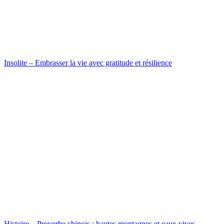
Insolite – Embrasser la vie avec gratitude et résilience
Histoire – Proverbe chinois : hautes montagnes et eaux vives