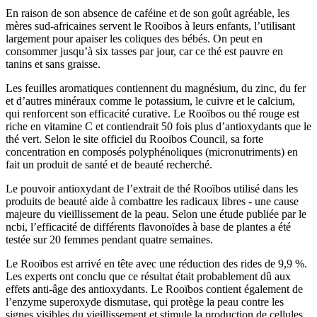
En raison de son absence de caféine et de son goût agréable, les
mères sud-africaines servent le Rooïbos à leurs enfants, l’utilisant
largement pour apaiser les coliques des bébés. On peut en
consommer jusqu’à six tasses par jour, car ce thé est pauvre en
tanins et sans graisse.
Les feuilles aromatiques contiennent du magnésium, du zinc, du fer
et d’autres minéraux comme le potassium, le cuivre et le calcium,
qui renforcent son efficacité curative. Le Rooïbos ou thé rouge est
riche en vitamine C et contiendrait 50 fois plus d’antioxydants que le
thé vert. Selon le site officiel du Rooibos Council, sa forte
concentration en composés polyphénoliques (micronutriments) en
fait un produit de santé et de beauté recherché.
Le pouvoir antioxydant de l’extrait de thé Rooïbos utilisé dans les
produits de beauté aide à combattre les radicaux libres - une cause
majeure du vieillissement de la peau. Selon une étude publiée par le
ncbi, l’efficacité de différents flavonoïdes à base de plantes a été
testée sur 20 femmes pendant quatre semaines.
Le Rooïbos est arrivé en tête avec une réduction des rides de 9,9 %.
Les experts ont conclu que ce résultat était probablement dû aux
effets anti-âge des antioxydants. Le Rooïbos contient également de
l’enzyme superoxyde dismutase, qui protège la peau contre les
signes visibles du vieillissement et stimule la production de cellules