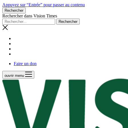
Appuyez sur “Entrée” pour passer au contenu
Rechercher
Rechercher dans Vision Times
Faire un don
ouvrir menu