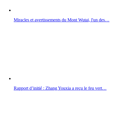
Miracles et avertissements du Mont Wutai, l'un des…
Rapport d’initié : Zhang Youxia a reçu le feu vert…