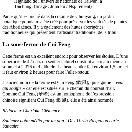
Highland de l’université nationale de Taïwan, à
Taichung. (Image : Julia Fu / Nspirement)
Parce qu
’il est niché dans la colonie de Chunyang, un jardin
botanique populaire a été créé pour préserver les variétés de plantes
des Aborigènes. Il y a également des huttes aborigènes
traditionnelles qui présentent l
’artisanat traditionnel de la tribu.
La sous-ferme de Cui Feng
Cette ferme est un excellent endroit pour observer les étoiles. D
’une
superficie de 425 ha, un sentier naturel construit à la main mène au
sommet à 2 376 m d
’altitude. Le beau sentier fait environ 1,5 km, et
il faut environ 2 heures pour faire l’aller-retour.
L
’ancien nom de la ferme est Cui Feng (吹風), qui signifie
« vent
qui souffle »
car elle est située sur le chemin du courant d
’air.
Comme Cui Feng (翠峰) est un homophone de l
’expression
chinoise signifiant Cui Feng (吹風), elle a été ainsi nommée.
Rédacteur Charlotte Clémence
Soutenez notre média par un don ! Dès 1€ via Paypal ou carte
bancaire.