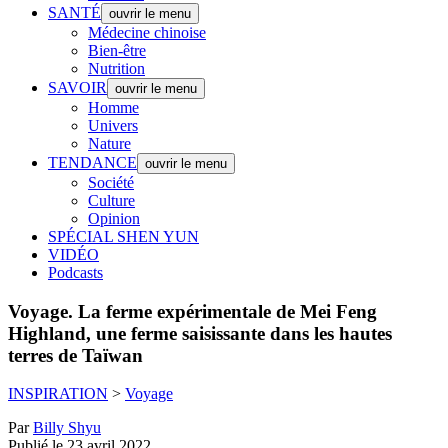
SANTÉ
ouvrir le menu
Médecine chinoise
Bien-être
Nutrition
SAVOIR
ouvrir le menu
Homme
Univers
Nature
TENDANCE
ouvrir le menu
Société
Culture
Opinion
SPÉCIAL SHEN YUN
VIDÉO
Podcasts
Voyage.
La ferme expérimentale de Mei Feng
Highland, une ferme saisissante dans les hautes
terres de Taïwan
INSPIRATION
>
Voyage
Par
Billy Shyu
Publié le 23 avril 2022