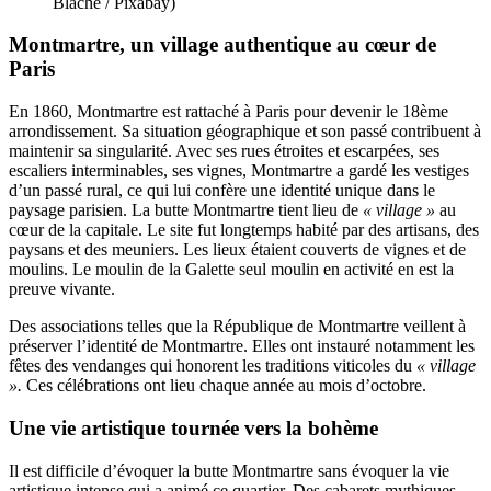
Blaché / Pixabay)
Montmartre, un village authentique au cœur de
Paris
En 1860, Montmartre est rattaché à Paris pour devenir le 18ème
arrondissement. Sa situation géographique et son passé contribuent à
maintenir sa singularité. Avec ses rues étroites et escarpées, ses
escaliers interminables, ses vignes, Montmartre a gardé les vestiges
d’un passé rural, ce qui lui confère une identité unique dans le
paysage parisien. La butte Montmartre tient lieu de
« village »
au
cœur de la capitale. Le site fut longtemps habité par des artisans, des
paysans et des meuniers. Les lieux étaient couverts de vignes et de
moulins. Le moulin de la Galette seul moulin en activité en est la
preuve vivante.
Des associations telles que la République de Montmartre veillent à
préserver l’identité de Montmartre. Elles ont instauré notamment les
fêtes des vendanges qui honorent les traditions viticoles du
« village
».
Ces célébrations ont lieu chaque année au mois d’octobre.
Une vie artistique tournée vers la bohème
Il est difficile d’évoquer la butte Montmartre sans évoquer la vie
artistique intense qui a animé ce quartier. Des cabarets mythiques