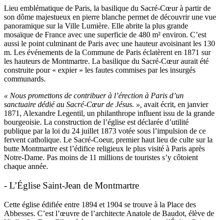
Lieu emblématique de Paris, la basilique du Sacré-Cœur à partir de
son dôme majestueux en pierre blanche permet de découvrir une vue
panoramique sur la Ville Lumière. Elle abrite la plus grande
mosaïque de France avec une superficie de 480 m² environ. C’est
aussi le point culminant de Paris avec une hauteur avoisinant les 130
m. Les événements de la Commune de Paris éclatèrent en 1871 sur
les hauteurs de Montmartre. La basilique du Sacré-Cœur aurait été
construite pour « expier » les fautes commises par les insurgés
communards.
« Nous promettons de contribuer à l’érection à Paris d’un
sanctuaire dédié au Sacré-Cœur de Jésus. »,
avait écrit, en janvier
1871, Alexandre Legentil, un philanthrope influent issu de la grande
bourgeoisie. La construction de l’église est déclarée d’utilité
publique par la loi du 24 juillet 1873 votée sous l’impulsion de ce
fervent catholique. Le Sacré-Coeur, premier haut lieu de culte sur la
butte Montmartre est l’édifice religieux le plus visité à Paris après
Notre-Dame. Pas moins de 11 millions de touristes s’y côtoient
chaque année.
- L’Église Saint-Jean de Montmartre
Cette église édifiée entre 1894 et 1904 se trouve à la Place des
Abbesses. C’est l’œuvre de l’architecte Anatole de Baudot, élève de