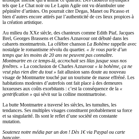
tels que Le Chat noir ou Le Lapin Agile ont vu déambuler une
pépinière d’artistes. On pourrait citer Degas, Manet ou Picasso et
bien d’autres encore attirés par l’authenticité de ces lieux propices à
la création artistique.
Au milieu du XXe siècle, des chanteurs comme Edith Piaf, Jacques
Brel, Georges Brassens et Charles Aznavour ont débuté dans les
cabarets montmartrois. La célèbre chanson
La Bohème
rappelle avec
nostalgie le romantisme révolu du quartier.
« Je vous parle d’un
temps que les moins de 20 ans ne peuvent pas connaître.
Montmartre en ce temps-là, accrochait ses lilas jusque sous nos
fenêtres. »
La conclusion de Charles Aznavour
« la bohème, ça ne
veut plus rien dire du tout »
fait allusion sans doute au nouveau
visage de Montmartre touché par un tourisme de masse effréné. Les
habitations modestes d’autrefois ont fait place à des demeures
luxueuses aux coûts exorbitants : c’est la conséquence de la
«
gentrification »
qui sévit sur la colline montmartroise.
La butte Montmartre a traversé les siècles, les tumultes, les
tendances. Ses multiples visages constituent probablement sa force
et sa singularité. Ils sont le reflet d’une société en constante
mutation.
Soutenez notre média par un don ! Dès 1€ via Paypal ou carte
bancaire.