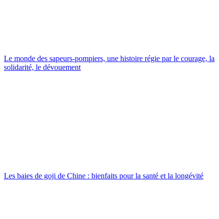
Le monde des sapeurs-pompiers, une histoire régie par le courage, la
solidarité, le dévouement
Les baies de goji de Chine : bienfaits pour la santé et la longévité