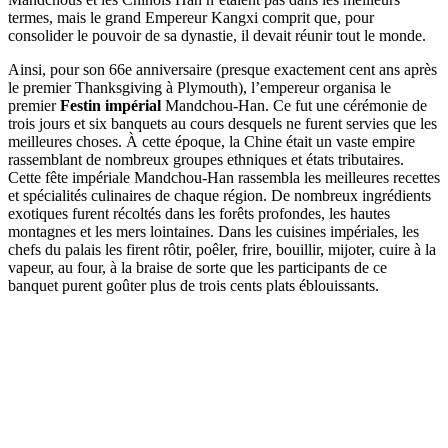
termes, mais le grand Empereur Kangxi comprit que, pour
consolider le pouvoir de sa dynastie, il devait réunir tout le monde.
Ainsi, pour son 66e anniversaire (presque exactement cent ans après
le premier Thanksgiving à Plymouth), l’empereur organisa le
premier
Festin impérial
Mandchou-Han. Ce fut une cérémonie de
trois jours et six banquets au cours desquels ne furent servies que les
meilleures choses. À cette époque, la Chine était un vaste empire
rassemblant de nombreux groupes ethniques et états tributaires.
Cette fête impériale Mandchou-Han rassembla les meilleures recettes
et spécialités culinaires de chaque région. De nombreux ingrédients
exotiques furent récoltés dans les forêts profondes, les hautes
montagnes et les mers lointaines. Dans les cuisines impériales, les
chefs du palais les firent rôtir, poêler, frire, bouillir, mijoter, cuire à la
vapeur, au four, à la braise de sorte que les participants de ce
banquet purent goûter plus de trois cents plats éblouissants.