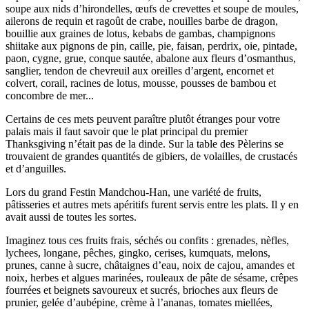
soupe aux nids d’hirondelles, œufs de crevettes et soupe de moules,
ailerons de requin et ragoût de crabe, nouilles barbe de dragon,
bouillie aux graines de lotus, kebabs de gambas, champignons
shiitake aux pignons de pin, caille, pie, faisan, perdrix, oie, pintade,
paon, cygne, grue, conque sautée, abalone aux fleurs d’osmanthus,
sanglier, tendon de chevreuil aux oreilles d’argent, encornet et
colvert, corail, racines de lotus, mousse, pousses de bambou et
concombre de mer...
Certains de ces mets peuvent paraître plutôt étranges pour votre
palais mais il faut savoir que le plat principal du premier
Thanksgiving n’était pas de la dinde. Sur la table des Pèlerins se
trouvaient de grandes quantités de gibiers, de volailles, de crustacés
et d’anguilles.
Lors du grand Festin Mandchou-Han, une variété de fruits,
pâtisseries et autres mets apéritifs furent servis entre les plats. Il y en
avait aussi de toutes les sortes.
Imaginez tous ces fruits frais, séchés ou confits : grenades, nèfles,
lychees, longane, pêches, gingko, cerises, kumquats, melons,
prunes, canne à sucre, châtaignes d’eau, noix de cajou, amandes et
noix, herbes et algues marinées, rouleaux de pâte de sésame, crêpes
fourrées et beignets savoureux et sucrés, brioches aux fleurs de
prunier, gelée d’aubépine, crème à l’ananas, tomates miellées,