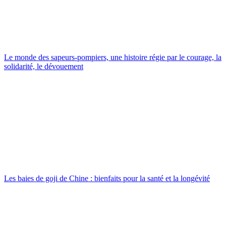
Le monde des sapeurs-pompiers, une histoire régie par le courage, la
solidarité, le dévouement
Les baies de goji de Chine : bienfaits pour la santé et la longévité