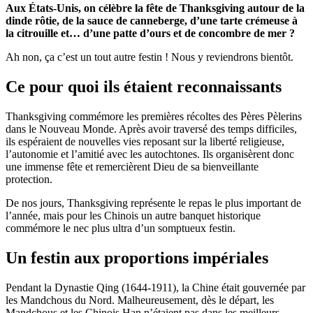
Aux États-Unis, on célèbre la fête de Thanksgiving autour de la
dinde rôtie, de la sauce de canneberge, d’une tarte crémeuse à
la citrouille et… d’une patte d’ours et de concombre de mer ?
Ah non, ça c’est un tout autre festin ! Nous y reviendrons bientôt.
Ce pour quoi ils étaient reconnaissants
Thanksgiving commémore les premières récoltes des Pères Pèlerins
dans le Nouveau Monde. Après avoir traversé des temps difficiles,
ils espéraient de nouvelles vies reposant sur la liberté religieuse,
l’autonomie et l’amitié avec les autochtones. Ils organisèrent donc
une immense fête et remercièrent Dieu de sa bienveillante
protection.
De nos jours, Thanksgiving représente le repas le plus important de
l’année, mais pour les Chinois un autre banquet historique
commémore le nec plus ultra d’un somptueux festin.
Un festin aux proportions impériales
Pendant la Dynastie Qing (1644-1911), la Chine était gouvernée par
les Mandchous du Nord. Malheureusement, dès le départ, les
Mandchous et les Chinois Han n’étaient pas dans les meilleurs