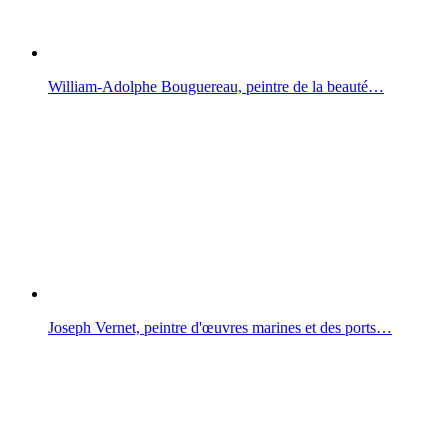
William-Adolphe Bouguereau, peintre de la beauté…
Joseph Vernet, peintre d'œuvres marines et des ports…