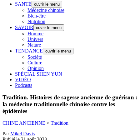
SANTÉ
ouvrir le menu
Médecine chinoise
Bien-être
Nutrition
SAVOIR
ouvrir le menu
Homme
Univers
Nature
TENDANCE
ouvrir le menu
Société
Culture
Opinion
SPÉCIAL SHEN YUN
VIDÉO
Podcasts
Tradition.
Histoires de sagesse ancienne de guérison :
la médecine traditionnelle chinoise contre les
épidémies
CHINE ANCIENNE
>
Tradition
Par
Mikel Davis
Publié le 21 août 2023