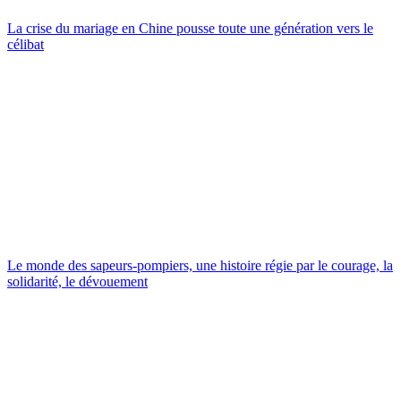
La crise du mariage en Chine pousse toute une génération vers le
célibat
Le monde des sapeurs-pompiers, une histoire régie par le courage, la
solidarité, le dévouement