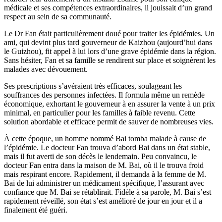
médicale et ses compétences extraordinaires, il jouissait d’un grand
respect au sein de sa communauté.
Le Dr Fan était particulièrement doué pour traiter les épidémies. Un
ami, qui devint plus tard gouverneur de Kaizhou (aujourd’hui dans
le Guizhou), fit appel à lui lors d’une grave épidémie dans la région.
Sans hésiter, Fan et sa famille se rendirent sur place et soignèrent les
malades avec dévouement.
Ses prescriptions s’avéraient très efficaces, soulageant les
souffrances des personnes infectées. Il formula même un remède
économique, exhortant le gouverneur à en assurer la vente à un prix
minimal, en particulier pour les familles à faible revenu. Cette
solution abordable et efficace permit de sauver de nombreuses vies.
À cette époque, un homme nommé Bai tomba malade à cause de
l’épidémie. Le docteur Fan trouva d’abord Bai dans un état stable,
mais il fut averti de son décès le lendemain. Peu convaincu, le
docteur Fan entra dans la maison de M. Bai, où il le trouva froid
mais respirant encore. Rapidement, il demanda à la femme de M.
Bai de lui administrer un médicament spécifique, l’assurant avec
confiance que M. Bai se rétablirait. Fidèle à sa parole, M. Bai s’est
rapidement réveillé, son état s’est amélioré de jour en jour et il a
finalement été guéri.