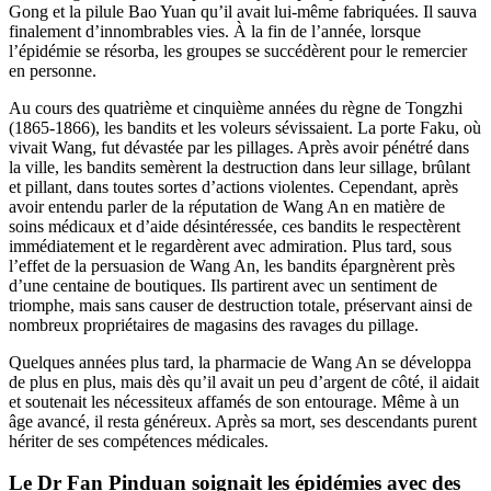
Gong et la pilule Bao Yuan qu’il avait lui-même fabriquées. Il sauva
finalement d’innombrables vies. À la fin de l’année, lorsque
l’épidémie se résorba, les groupes se succédèrent pour le remercier
en personne.
Au cours des quatrième et cinquième années du règne de Tongzhi
(1865-1866), les bandits et les voleurs sévissaient. La porte Faku, où
vivait Wang, fut dévastée par les pillages. Après avoir pénétré dans
la ville, les bandits semèrent la destruction dans leur sillage, brûlant
et pillant, dans toutes sortes d’actions violentes. Cependant, après
avoir entendu parler de la réputation de Wang An en matière de
soins médicaux et d’aide désintéressée, ces bandits le respectèrent
immédiatement et le regardèrent avec admiration. Plus tard, sous
l’effet de la persuasion de Wang An, les bandits épargnèrent près
d’une centaine de boutiques. Ils partirent avec un sentiment de
triomphe, mais sans causer de destruction totale, préservant ainsi de
nombreux propriétaires de magasins des ravages du pillage.
Quelques années plus tard, la pharmacie de Wang An se développa
de plus en plus, mais dès qu’il avait un peu d’argent de côté, il aidait
et soutenait les nécessiteux affamés de son entourage. Même à un
âge avancé, il resta généreux. Après sa mort, ses descendants purent
hériter de ses compétences médicales.
Le Dr Fan Pinduan soignait les épidémies avec des