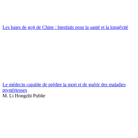
Les baies de goji de Chine : bienfaits pour la santé et la longévité
Le médecin capable de prédire la mort et de guérir des maladies
mystérieuses
M. Li Hongzhi Publie