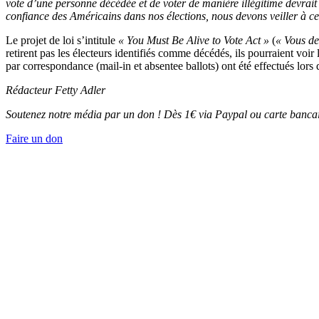
vote d’une personne décédée et de voter de manière illégitime devrai
confiance des Américains dans nos élections, nous devons veiller à ce q
Le projet de loi s’intitule
« You Must Be Alive to Vote Act »
(
« Vous dev
retirent pas les électeurs identifiés comme décédés, ils pourraient voi
par correspondance (mail-in et absentee ballots) ont été effectués lor
Rédacteur Fetty Adler
Soutenez notre média par un don ! Dès 1€ via Paypal ou carte bancai
Faire un don