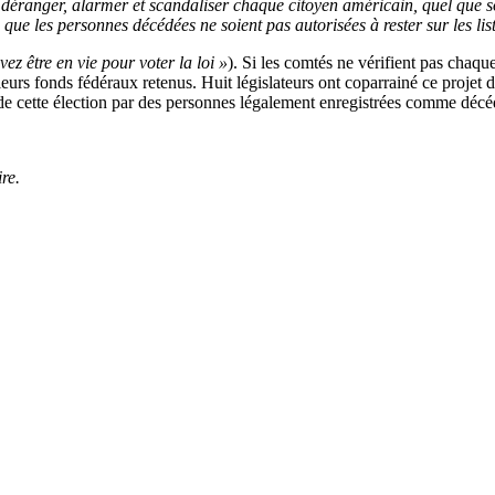
t déranger, alarmer et scandaliser chaque citoyen américain, quel que s
ue les personnes décédées ne soient pas autorisées à rester sur les list
ez être en vie pour voter la loi »
). Si les comtés ne vérifient pas chaque
r leurs fonds fédéraux retenus. Huit législateurs ont coparrainé ce proje
s de cette élection par des personnes légalement enregistrées comme décé
re.