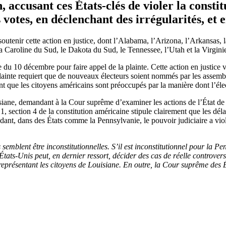
ccusant ces États-clés de violer la constitu
 votes, en déclenchant des irrégularités, et e
utenir cette action en justice, dont l’Alabama, l’Arizona, l’Arkansas, la 
 Caroline du Sud, le Dakota du Sud, le Tennessee, l’Utah et la Virginie
du 10 décembre pour faire appel de la plainte. Cette action en justice v
 plainte requiert que de nouveaux électeurs soient nommés par les assembl
t que les citoyens américains sont préoccupés par la manière dont l’éle
iane, demandant à la Cour suprême d’examiner les actions de l’État de P
1, section 4 de la constitution américaine stipule clairement que les déla
ndant, dans des États comme la Pennsylvanie, le pouvoir judiciaire a viol
 semblent être inconstitutionnelles. S’il est inconstitutionnel pour la Pen
ats-Unis peut, en dernier ressort, décider des cas de réelle controverse
 représentant les citoyens de Louisiane. En outre, la Cour suprême des 