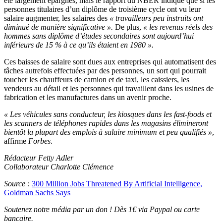
été largement épargnés, mais le rapport du NBER indique que si les
personnes titulaires d’un diplôme de troisième cycle ont vu leur
salaire augmenter, les salaires des
« travailleurs peu instruits ont
diminué de manière significative ».
De plus,
« les revenus réels des
hommes sans diplôme d’études secondaires sont aujourd’hui
inférieurs de 15 % à ce qu’ils étaient en 1980 ».
Ces baisses de salaire sont dues aux entreprises qui automatisent des
tâches autrefois effectuées par des personnes, un sort qui pourrait
toucher les chauffeurs de camion et de taxi, les caissiers, les
vendeurs au détail et les personnes qui travaillent dans les usines de
fabrication et les manufactures dans un avenir proche.
« Les véhicules sans conducteur, les kiosques dans les fast-foods et
les scanners de téléphones rapides dans les magasins élimineront
bientôt la plupart des emplois à salaire minimum et peu qualifiés »
,
affirme
Forbes
.
Rédacteur Fetty Adler
Collaborateur Charlotte Clémence
Source :
300 Million Jobs Threatened By Artificial Intelligence,
Goldman Sachs Says
Soutenez notre média par un don ! Dès 1€ via Paypal ou carte
bancaire.