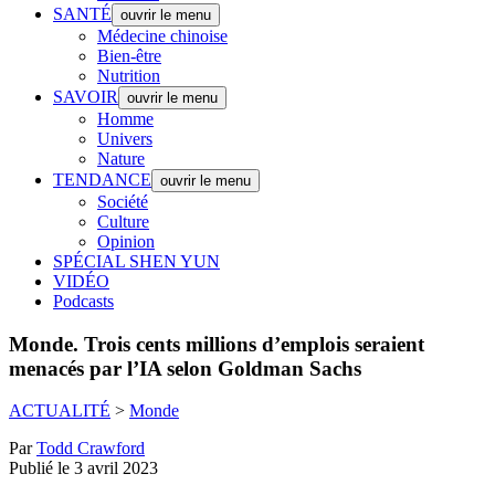
SANTÉ
ouvrir le menu
Médecine chinoise
Bien-être
Nutrition
SAVOIR
ouvrir le menu
Homme
Univers
Nature
TENDANCE
ouvrir le menu
Société
Culture
Opinion
SPÉCIAL SHEN YUN
VIDÉO
Podcasts
Monde.
Trois cents millions d’emplois seraient
menacés par l’IA selon Goldman Sachs
ACTUALITÉ
>
Monde
Par
Todd Crawford
Publié le 3 avril 2023