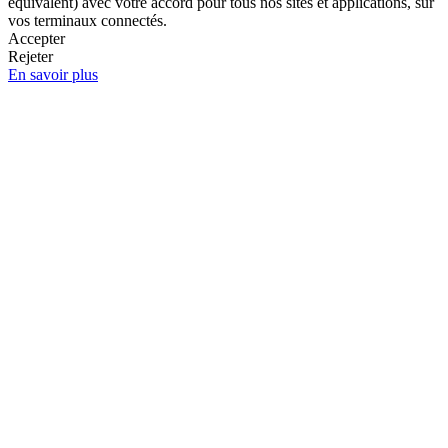
équivalent) avec votre accord pour tous nos sites et applications, sur
vos terminaux connectés.
Accepter
Rejeter
En savoir plus