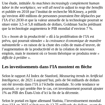
Une étude, intitulée
As machines increasingly complement human
labor in the workplace, we will all need to adjust to reap the benefits
et publiée en 2018 par l’institut de recherche McKinsey, a prédit
qu’environ 400 millions de personnes pourraient être déplacées par
l’IA d’ici 2030 et que la valeur annuelle de la technologie pourrait se
situer entre 3,5 et 5,8 milliards de dollars, Goldman Sachs prédisant
que la technologie augmentera le PIB mondial d’environ 7 %.
Un
« boom de la productivité »
dû à la prolifération de l’IA est
prévu, qui pourrait stimuler
« la croissance économique de manière
substantielle »
en raison de la chute des coûts de main-d’œuvre, de
l’augmentation de la productivité et de la création de nouveaux
emplois, mais le moment où ce boom théorique se produira reste
«
difficile à prédire ».
Les investissements dans l’IA montent en flèche
Selon le rapport AI Index de Stanford,
Measuring trends in Artificial
Intelligence
, de 2021 à aujourd’hui, près de 94 milliards de dollars
ont été investis dans l’IA à l’échelle mondiale. Si cette tendance se
poursuit, ce qui semble être le cas, cet investissement pourrait ajouter
1% au PIB des États-Unis d’ici la fin de la décennie.
Selon le portail en ligne allemand Statista, l’investissement mondial
dans l’IA en 2015 n’était que de 12,75 milliards de dollars, avant de