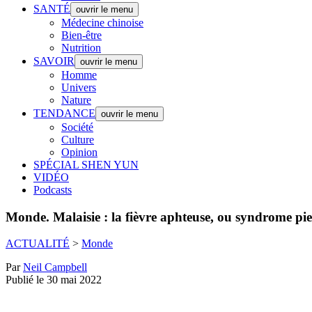
SANTÉ
ouvrir le menu
Médecine chinoise
Bien-être
Nutrition
SAVOIR
ouvrir le menu
Homme
Univers
Nature
TENDANCE
ouvrir le menu
Société
Culture
Opinion
SPÉCIAL SHEN YUN
VIDÉO
Podcasts
Monde.
Malaisie : la fièvre aphteuse, ou syndrome pi
ACTUALITÉ
>
Monde
Par
Neil Campbell
Publié le 30 mai 2022