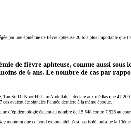
iégée par une épidémie de fièvre aphteuse 20 fois plus importante que 
démie de fièvre aphteuse, connue aussi sous
 moins de 6 ans. Le nombre de cas par rappor
sie, Tan Sri Dr Noor Hisham Abdullah, a déclaré aux médias que 47 209
37 cas avaient été signalés l’année dernière à la même époque.
maine d’épidémiologie étaient au nombre de 15 548 contre 7 526 au cou
day
montrent que ce bond exponentiel n’est pas isolé, puisque la 19èm