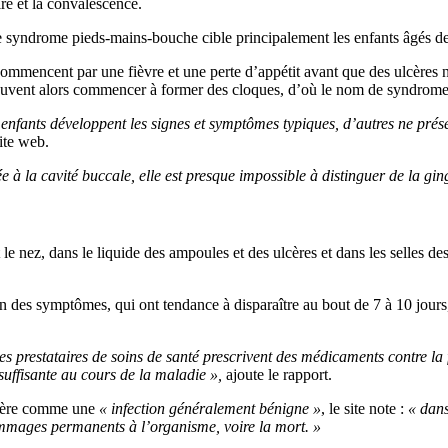
re et la convalescence.
 syndrome pieds-mains-bouche cible principalement les enfants âgés de
mencent par une fièvre et une perte d’appétit avant que des ulcères ne
i peuvent alors commencer à former des cloques, d’où le nom de syndrom
s enfants développent les signes et symptômes typiques, d’autres ne pré
site web.
ée à la cavité buccale, elle est presque impossible à distinguer de la gi
t le nez, dans le liquide des ampoules et des ulcères et dans les selles 
on des symptômes, qui ont tendance à disparaître au bout de 7 à 10 jou
s prestataires de soins de santé prescrivent des médicaments contre la f
 suffisante au cours de la maladie »,
ajoute le rapport.
stère comme une
« infection généralement bénigne »
, le site note :
« dans
ommages permanents à l’organisme, voire la mort. »