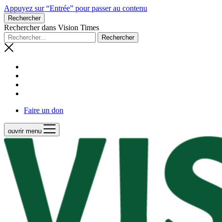
Appuyez sur “Entrée” pour passer au contenu
Rechercher
Rechercher dans Vision Times
Faire un don
ouvrir menu