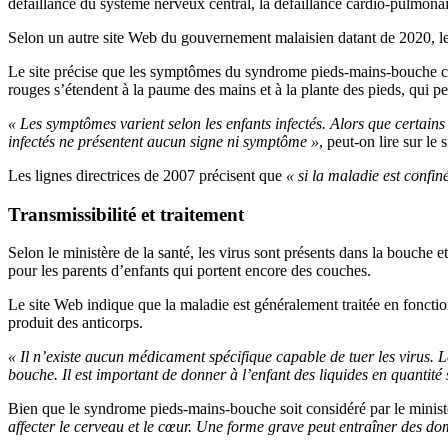
défaillance du système nerveux central, la défaillance cardio-pulmonai
Selon un autre site Web du gouvernement malaisien datant de 2020, le
Le site précise que les symptômes du syndrome pieds-mains-bouche com
rouges s’étendent à la paume des mains et à la plante des pieds, qu
« Les symptômes varient selon les enfants infectés. Alors que certain
infectés ne présentent aucun signe ni symptôme »
, peut-on lire sur le 
Les lignes directrices de 2007 précisent que
« si la maladie est confin
Transmissibilité et traitement
Selon le ministère de la santé, les virus sont présents dans la bouche e
pour les parents d’enfants qui portent encore des couches.
Le site Web indique que la maladie est généralement traitée en foncti
produit des anticorps.
« Il n’existe aucun médicament spécifique capable de tuer les virus. Le
bouche. Il est important de donner à l’enfant des liquides en quantité
Bien que le syndrome pieds-mains-bouche soit considéré par le mini
affecter le cerveau et le cœur. Une forme grave peut entraîner des d