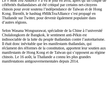
Le
« Milk Tea Alliance »
a vu le jour en avril, après qu’un couple de
célébrités thaïlandaises ait été critiqué par certains net-citoyens
chinois pour avoir soutenu l’indépendance de Taïwan et de Hong
Kong. Bientôt, le hashtag #MilkTeaAlliance s’est propagé en
Thaïlande sur Twitter, pour devenir également populaire dans
d’autres régions.
Selon Wasana Wongsurawat, spécialiste de la Chine à l’université
Chulalongkorn de Bangkok, le sentiment anti-Pékin est
indissociable de la lutte du peuple thaïlandais contre l’autoritarisme.
Il était donc inévitable que les manifestants thaïlandais, qui
réclament des réformes de la constitution, apportent leur soutien aux
manifestants de Hong Kong et de Taïwan qui s’opposent au régime
chinois. Le 16 août, la Thaïlande a connu les plus grandes
manifestations antigouvernementales depuis 2014.