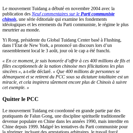
Le mouvement Tuidang a débuté en novembre 2004 avec la
publication des
Neuf commentaires
sur le
Parti communiste
chinois
, une série éditoriale qui examine les fondements
idéologiques et les errements du Parti communiste, le régime le plus
meurtrier au monde.
Yi Rong, présidente du Global Tuidang Center basé à Flushing,
dans l’État de New York, a prononcé un discours lors d’un
rassemblement local le 3 août, jour où le cap a été franchi.
« En ce moment, je suis honorée d’offrir à ces 400 millions de fils et
filles exceptionnels de la nation chinoise mes félicitations les plus
sincères »
, a-t-elle déclaré.
« Que 400 millions de personnes se
démarquent et se retirent du PCC sous sa dictature totalitaire est un
miracle, et cela inspirera sûrement encore plus de Chinois à suivre
cet exemple. »
Quitter le PCC
Le mouvement Tuidang est coordonné en grande partie par des
pratiquants de Falun Gong, une discipline spirituelle traditionnelle
devenue populaire en Chine dans les années 1990, mais interdite en
Chine depuis 1999. Malgré les tentatives du Parti communiste pour
la réprimer, incluant des arrestations arbitraires, le travail forcé,