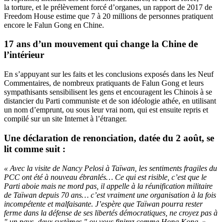
la torture, et le prélèvement forcé d’organes, un rapport de 2017 de
Freedom House estime que 7 à 20 millions de personnes pratiquent
encore le Falun Gong en Chine.
17 ans d’un mouvement qui change la Chine de
l’intérieur
En s’appuyant sur les faits et les conclusions exposés dans les Neuf
Commentaires, de nombreux pratiquants de Falun Gong et leurs
sympathisants sensibilisent les gens et encouragent les Chinois à se
distancier du Parti communiste et de son idéologie athée, en utilisant
un nom d’emprunt, ou sous leur vrai nom, qui est ensuite repris et
compilé sur un site Internet à l’étranger.
Une déclaration de renonciation, datée du 2 août, se
lit comme suit :
« Avec la visite de Nancy Pelosi à Taïwan, les sentiments fragiles du
PCC ont été à nouveau ébranlés… Ce qui est risible, c’est que le
Parti aboie mais ne mord pas, il appelle à la réunification militaire
de Taïwan depuis 70 ans… c’est vraiment une organisation à la fois
incompétente et malfaisante. J’espère que Taïwan pourra rester
ferme dans la défense de ses libertés démocratiques, ne croyez pas à
" un pays, deux systèmes " ou vous finirez comme Hong Kong. »