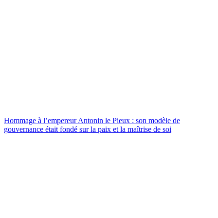
Hommage à l’empereur Antonin le Pieux : son modèle de
gouvernance était fondé sur la paix et la maîtrise de soi