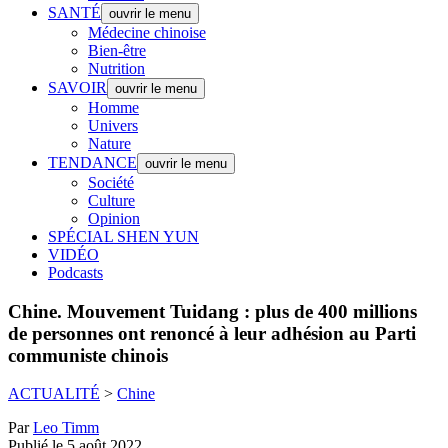
SANTÉ
ouvrir le menu
Médecine chinoise
Bien-être
Nutrition
SAVOIR
ouvrir le menu
Homme
Univers
Nature
TENDANCE
ouvrir le menu
Société
Culture
Opinion
SPÉCIAL SHEN YUN
VIDÉO
Podcasts
Chine.
Mouvement Tuidang : plus de 400 millions
de personnes ont renoncé à leur adhésion au Parti
communiste chinois
ACTUALITÉ
>
Chine
Par
Leo Timm
Publié le 5 août 2022