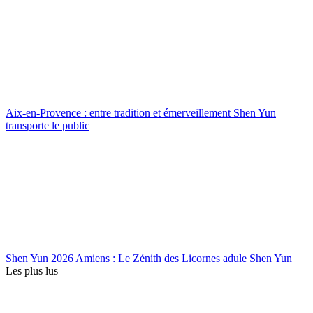
Aix-en-Provence : entre tradition et émerveillement Shen Yun
transporte le public
Shen Yun 2026 Amiens : Le Zénith des Licornes adule Shen Yun
Les plus lus