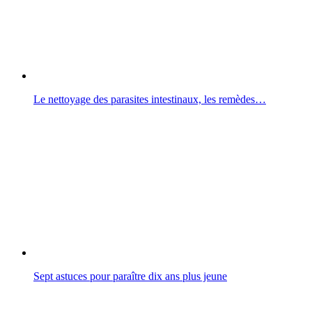
Le nettoyage des parasites intestinaux, les remèdes…
Sept astuces pour paraître dix ans plus jeune