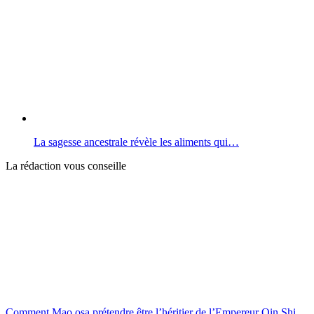
La sagesse ancestrale révèle les aliments qui…
La rédaction vous conseille
Comment Mao osa prétendre être l’héritier de l’Empereur Qin Shi