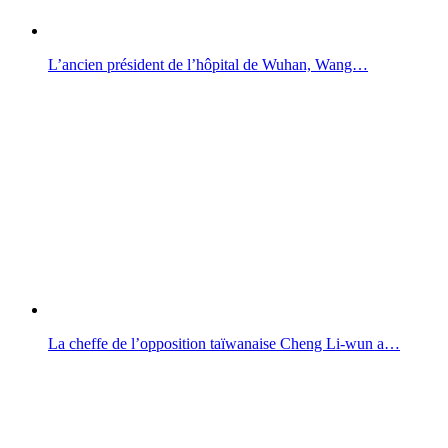
L’ancien président de l’hôpital de Wuhan, Wang…
La cheffe de l’opposition taïwanaise Cheng Li-wun a…