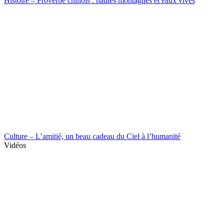
Histoire – Proverbe chinois : hautes montagnes et eaux vives
Culture – L’amitié, un beau cadeau du Ciel à l’humanité
Vidéos