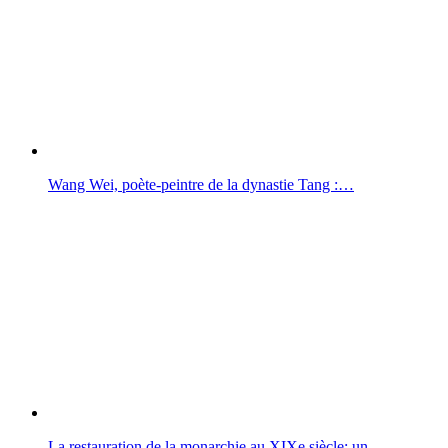
Wang Wei, poète-peintre de la dynastie Tang :…
La restauration de la monarchie au XIXe siècle: un…