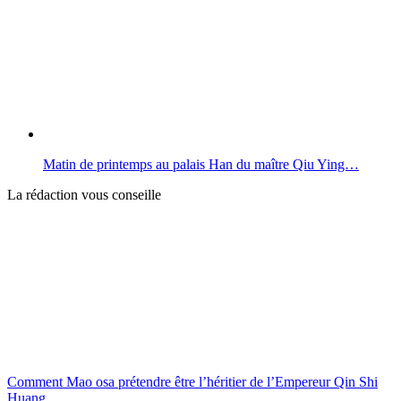
Matin de printemps au palais Han du maître Qiu Ying…
La rédaction vous conseille
Comment Mao osa prétendre être l’héritier de l’Empereur Qin Shi
Huang